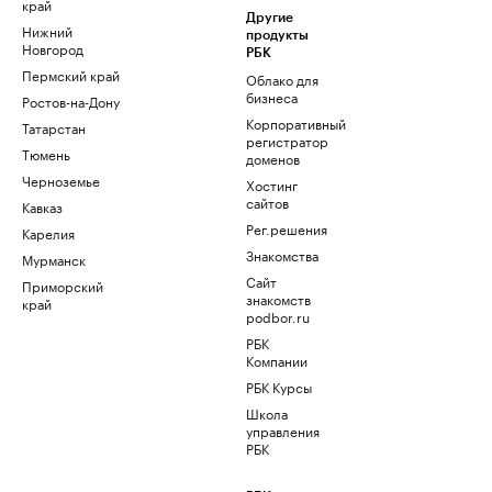
край
Другие
Нижний
продукты
Новгород
РБК
Пермский край
Облако для
бизнеса
Ростов-на-Дону
Корпоративный
Татарстан
регистратор
Тюмень
доменов
Черноземье
Хостинг
сайтов
Кавказ
Рег.решения
Карелия
Знакомства
Мурманск
Сайт
Приморский
знакомств
край
podbor.ru
РБК
Компании
РБК Курсы
Школа
управления
РБК