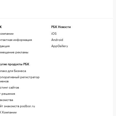
К
РБК Новости
компании
iOS
нтактная информация
Android
дакция
AppGallery
змещение рекламы
угие продукты РБК
лако для бизнеса
рпоративный регистратор
менов
стинг сайтов
г.решения
акомства
йт знакомств podbor.ru
К Компании