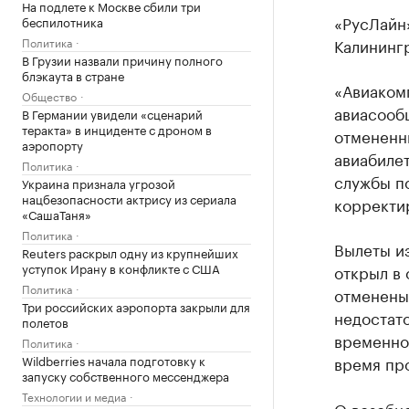
На подлете к Москве сбили три
«РусЛайн»
беспилотника
Политика
Калининг
В Грузии назвали причину полного
блэкаута в стране
«Авиаком
Общество
авиасооб
В Германии увидели «сценарий
теракта» в инциденте с дроном в
отмененн
аэропорту
авиабилет
Политика
службы по
Украина признала угрозой
нацбезопасности актрису из сериала
корректи
«СашаТаня»
Политика
Вылеты из
Reuters раскрыл одну из крупнейших
уступок Ирану в конфликте с США
открыл в 
Политика
отменены
Три российских аэропорта закрыли для
недостат
полетов
временно 
Политика
Wildberries начала подготовку к
время про
запуску собственного мессенджера
Технологии и медиа
О
возобн