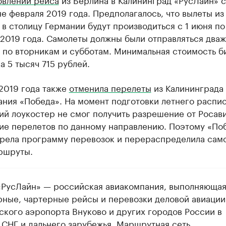
е февраля 2019 года. Предполагалось, что вылеты из
в столицу Германии будут производиться с 1 июня по
2019 года. Самолеты должны были отправляться дваж
 по вторникам и субботам. Минимальная стоимость б
а 5 тысяч 715 рублей.
2019 года также
отменила перелеты
из Калининграда
ания «Победа». На момент подготовки летнего распи
ий лоукостер не смог получить разрешение от Росав
ие перелетов по данному направлению. Поэтому «По
рела программу перевозок и перераспределила сам
ршруты.
«РусЛайн» — российская авиакомпания, выполняюща
рные, чартерные рейсы и перевозки деловой авиации
ского аэропорта Внуково и других городов России в
 СНГ и дальнего зарубежья. Маршрутная сеть