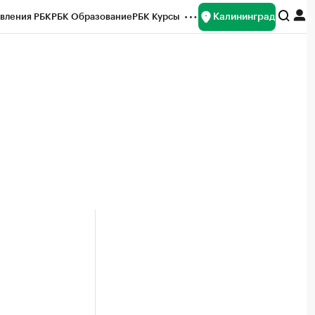
Калининград
вления РБК
РБК Образование
РБК Курсы
рейтинги
Франшизы
Газета
ок наличной валюты