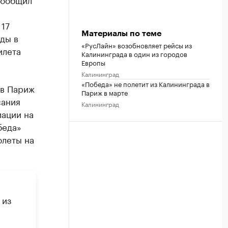
 17
Материалы по теме
ды в
«РусЛайн» возобновляет рейсы из
илета
Калининграда в один из городов
Европы
Калининград
«Победа» не полетит из Калининграда в
 в Париж
Париж в марте
сания
Калининград
иации на
беда»
олеты на
я
 из