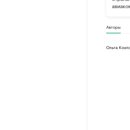
авиако
Авторы
Ольга Козл