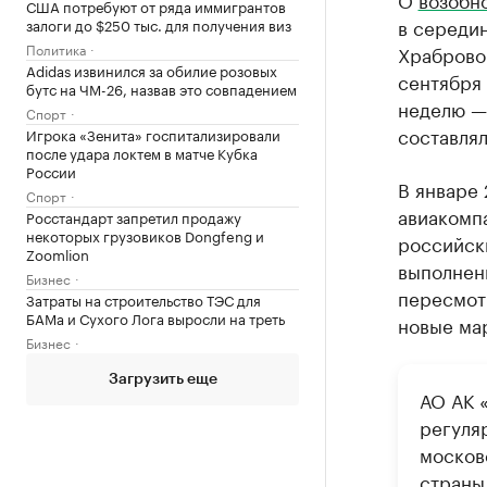
США потребуют от ряда иммигрантов
в середин
залоги до $250 тыс. для получения виз
Политика
Храброво 
Adidas извинился за обилие розовых
сентября 
бутс на ЧМ-26, назвав это совпадением
неделю —
Спорт
составлял
Игрока «Зенита» госпитализировали
после удара локтем в матче Кубка
России
В январе 
Спорт
авиакомп
Росстандарт запретил продажу
некоторых грузовиков Dongfeng и
российск
Zoomlion
выполнен
Бизнес
пересмот
Затраты на строительство ТЭС для
БАМа и Сухого Лога выросли на треть
новые ма
Бизнес
Загрузить еще
АО АК 
регуля
москов
страны