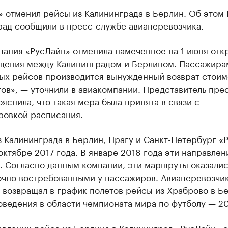
 отменил рейсы из Калининграда в Берлин. Об этом
рад сообщили в пресс-службе авиаперевозчика.
пания «РусЛайн» отменила намеченное на 1 июня отк
щения между Калининградом и Берлином. Пассажира
ых рейсов производится вынужденный возврат стоим
ов», — уточнили в авиакомпании. Представитель пре
яснила, что такая мера была принята в связи с
ровкой расписания.
 Калининграда в Берлин, Прагу и Санкт-Петербург «
октябре 2017 года. В январе 2018 года эти направлен
. Согласно данным компании, эти маршруты оказалис
очно востребованными у пассажиров. Авиаперевозчи
возвращал в график полетов рейсы из Храброво в Б
ведения в области чемпионата мира по футболу — 20
овлении рейса
из Берлина в Калининград «РусЛайн» 