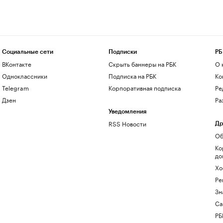
Социальные сети
Подписки
РБ
ВКонтакте
Скрыть баннеры на РБК
О 
Одноклассники
Подписка на РБК
Ко
Telegram
Корпоративная подписка
Ре
Дзен
Ра
Уведомления
RSS Новости
Др
Об
Ко
до
Хо
Ре
Зн
Са
РБ