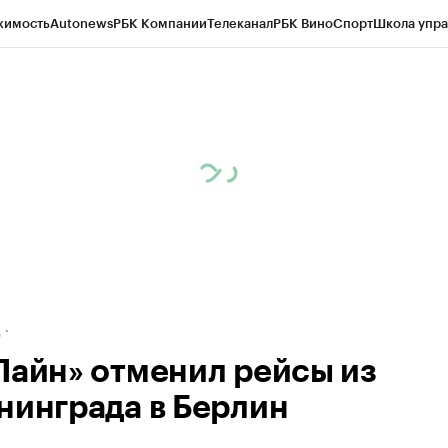
жимость
Autonews
РБК Компании
Телеканал
РБК Вино
Спорт
Школа упра
ипто
РБК Бизнес-среда
Дискуссионный клуб
Исследования
Кредитные 
рагентов
Политика
Экономика
Бизнес
Технологии и медиа
Финансы
Рын
д
Лайн» отменил рейсы из
нинграда в Берлин