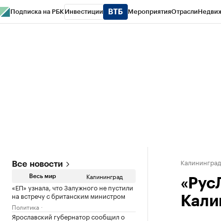
Подписка на РБК
Инвестиции
Мероприятия
Отрасли
Недви
РБК Life
Тренды
Визионеры
Национальные проекты
Город
Стиль
Кр
Спецпроекты СПб
Конференции СПб
Спецпроекты
Проверка конт
Калинингра
Все новости
Калининград
Весь мир
«Рус
«ЕП» узнала, что Залужного не пустили
на встречу с британским министром
Кали
Политика
Ярославский губернатор сообщил о