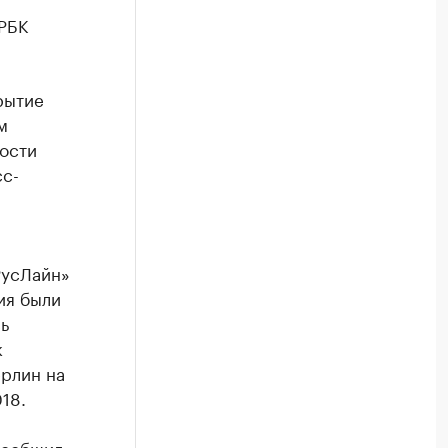
 РБК
рытие
м
ости
сс-
РусЛайн»
ия были
ь
к
ерлин на
18.
сообщил