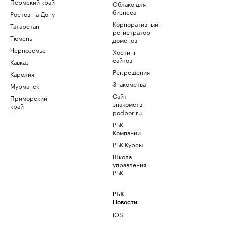
Пермский край
Облако для
бизнеса
Ростов-на-Дону
Корпоративный
Татарстан
регистратор
Тюмень
доменов
Черноземье
Хостинг
сайтов
Кавказ
Рег.решения
Карелия
Знакомства
Мурманск
Сайт
Приморский
знакомств
край
podbor.ru
РБК
Компании
РБК Курсы
Школа
управления
РБК
РБК
Новости
iOS