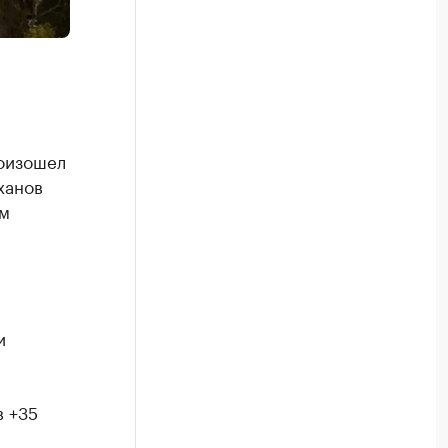
роизошел
ханов
им
и
в +35