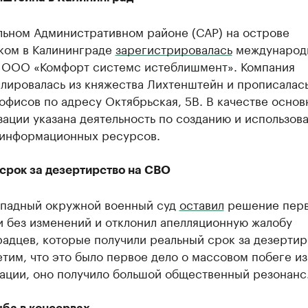
льном Административном районе (САР) на острове
ком в Калининграде
зарегистрировалась
международ
 ООО «Комфорт системс истеблишмент». Компания
лировалась из княжества Лихтенштейн и прописалась
офисов по адресу Октябрьская, 5В. В качестве основ
ации указана деятельность по созданию и использов
 информационных ресурсов.
срок за дезертирство на СВО
ападный окружной военный суд
оставил
решение пер
и без изменений и отклонил апелляционную жалобу
адцев, которые получили реальный срок за дезертир
тим, что это было первое дело о массовом побеге из
ации, оно получило большой общественный резонанс