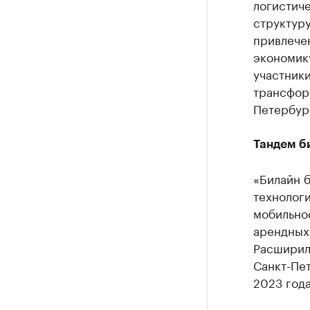
логистиче
структур
привлечен
экономику
участники
трансфор
Петербург
Тандем б
«Билайн б
технологи
мобильнос
арендных 
Расширил
Санкт-Пет
2023 года