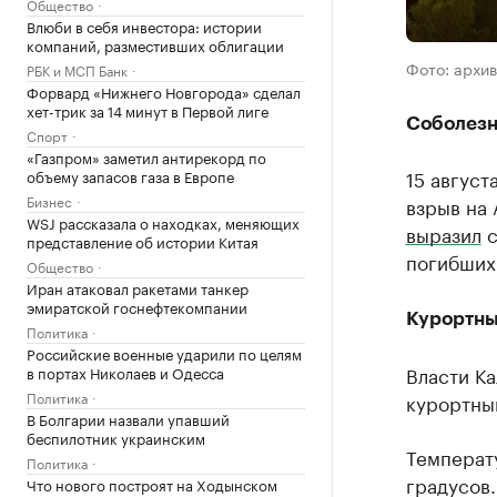
Общество
Влюби в себя инвестора: истории
компаний, разместивших облигации
Фото: архи
РБК и МСП Банк
Форвард «Нижнего Новгорода» сделал
хет-трик за 14 минут в Первой лиге
Соболезн
Спорт
«Газпром» заметил антирекорд по
15 август
объему запасов газа в Европе
Бизнес
взрыв на 
WSJ рассказала о находках, меняющих
выразил
с
представление об истории Китая
погибших 
Общество
Иран атаковал ракетами танкер
эмиратской госнефтекомпании
Курортны
Политика
Российские военные ударили по целям
Власти К
в портах Николаев и Одесса
Политика
курортный
В Болгарии назвали упавший
беспилотник украинским
Температу
Политика
градусов.
Что нового построят на Ходынском