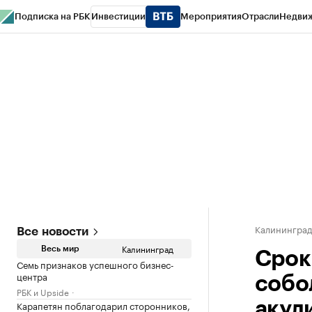
Подписка на РБК
Инвестиции
Мероприятия
Отрасли
Недви
РБК Life
Тренды
Визионеры
Национальные проекты
Город
Стиль
Кр
Спецпроекты СПб
Конференции СПб
Спецпроекты
Проверка конт
Калинингра
Все новости
Калининград
Весь мир
Срок
Семь признаков успешного бизнес-
центра
собо
РБК и Upside
Карапетян поблагодарил сторонников,
акули