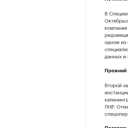
В Специа
Октябрьс
компания
редомици
одном из 
специализ
данных и
Прежний 
Второй з
инстанци
калинингр
ЛНР. Отме
спецопер