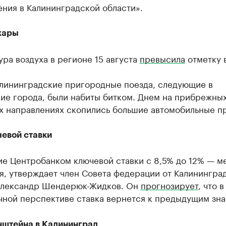
ния в Калининградской области».
жары
ра воздуха в регионе 15 августа
превысила
отметку 
алининградские пригородные поезда, следующие в
ие города, были набиты битком. Днем на прибрежны
х направлениях скопились большие автомобильные п
чевой ставки
е Центробанком ключевой ставки с 8,5% до 12% — м
я, утверждает член Совета федерации от Калинингра
Александр Шендерюк-Жидков. Он
прогнозирует
, что в
чной перспективе ставка вернется к предыдущим зна
нштейна в Калининград