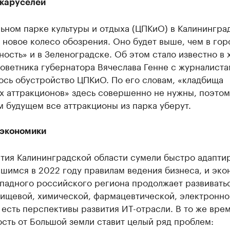
 каруселей
ьном парке культуры и отдыха (ЦПКиО) в Калинингра
новое колесо обозрения. Оно будет выше, чем в го
ость» и в Зеленоградске. Об этом стало известно в 
оветника губернатора Вячеслава Генне с журналиста
ось обустройство ЦПКиО. По его словам, «кладбища
х аттракционов» здесь совершенно не нужны, поэтом
 будущем все аттракционы из парка уберут.
 экономики
тия Калининградской области сумели быстро адапти
шимся в 2022 году правилам ведения бизнеса, и эко
падного российского региона продолжает развиватьс
пищевой, химической, фармацевтической, электронно
 есть перспективы развития ИТ-отрасли. В то же вре
сть от Большой земли ставит целый ряд проблем: