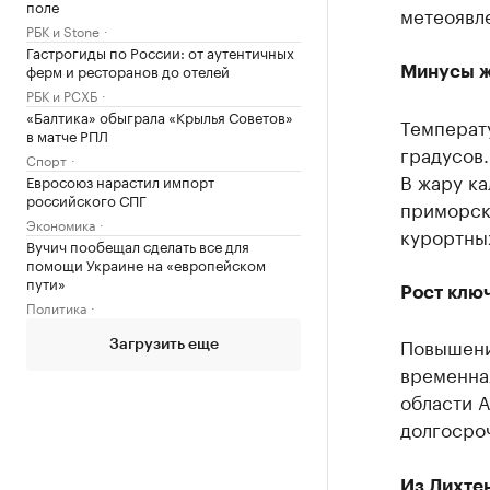
поле
метеоявле
РБК и Stone
Гастрогиды по России: от аутентичных
ферм и ресторанов до отелей
Минусы 
РБК и РСХБ
«Балтика» обыграла «Крылья Советов»
Температу
в матче РПЛ
градусов.
Спорт
В жару к
Евросоюз нарастил импорт
российского СПГ
приморск
Экономика
курортны
Вучич пообещал сделать все для
помощи Украине на «европейском
пути»
Рост клю
Политика
Повышени
Загрузить еще
временна
области 
долгосро
Из Лихте