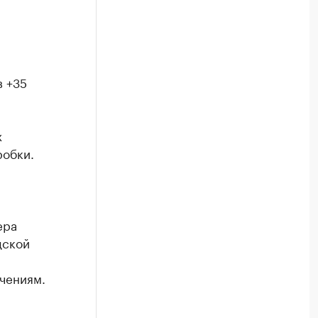
в +35
х
робки.
ера
дской
чениям.