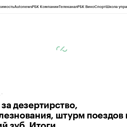
жимость
Autonews
РБК Компании
Телеканал
РБК Вино
Спорт
Школа упра
ипто
РБК Бизнес-среда
Дискуссионный клуб
Исследования
Кредитные 
рагентов
Политика
Экономика
Бизнес
Технологии и медиа
Финансы
Рын
д
 за дезертирство,
лезнования, штурм поездов 
й зуб. Итоги