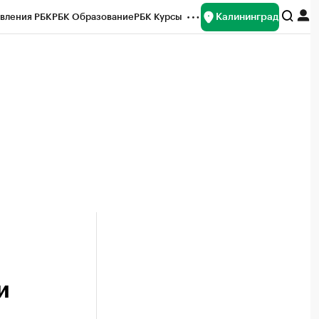
Калининград
вления РБК
РБК Образование
РБК Курсы
рейтинги
Франшизы
Газета
ок наличной валюты
и