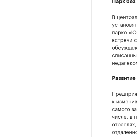
Парк без
В централ
установят
парке «Юн
встречи с
обсуждал
списанны
недалеком
Развитие
Предприя
к изменив
самого за
числе, в 
отраслях,
отдаленно