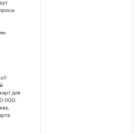
дут
опросы
ии:
oT-
й
карт для
50 000.
кву,
арта