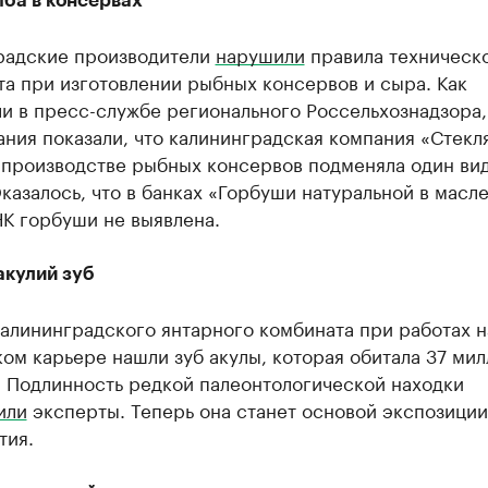
ба в консервах
радские производители
нарушили
правила техническ
а при изготовлении рыбных консервов и сыра. Как
и в пресс-службе регионального Россельхознадзора,
ния показали, что калининградская компания «Стекл
 производстве рыбных консервов подменяла один ви
казалось, что в банках «Горбуши натуральной в масл
К горбуши не выявлена.
акулий зуб
алининградского янтарного комбината при работах н
м карьере нашли зуб акулы, которая обитала 37 ми
. Подлинность редкой палеонтологической находки
или
эксперты. Теперь она станет основой экспозиции
тия.