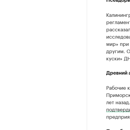
Псевдоры
Калининг
регламент
рассказал
исследова
мир» при
другим. О
куски» ДН
Древний 
Рабочие к
Приморско
лет назад
подтверд
предприя