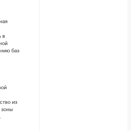
ная
 в
ной
анию баз
вой
ство из
 зоны
.