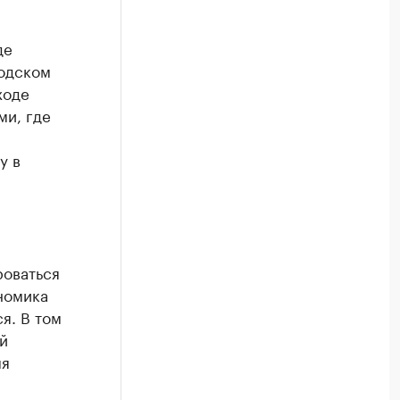
де
родском
ходе
ми, где
у в
роваться
номика
я. В том
й
мя