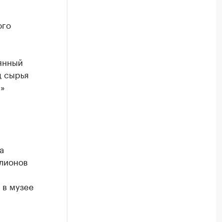
ого
янный
д сырья
е»
а
ллионов
 в музее