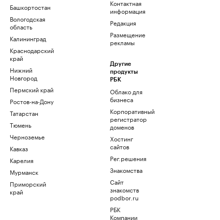
Контактная
Башкортостан
информация
Вологодская
Редакция
область
Размещение
Калининград
рекламы
Краснодарский
край
Другие
Нижний
продукты
Новгород
РБК
Пермский край
Облако для
бизнеса
Ростов-на-Дону
Корпоративный
Татарстан
регистратор
Тюмень
доменов
Черноземье
Хостинг
сайтов
Кавказ
Рег.решения
Карелия
Знакомства
Мурманск
Сайт
Приморский
знакомств
край
podbor.ru
РБК
Компании