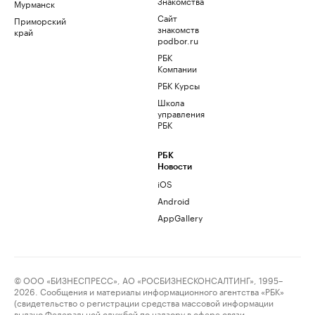
Знакомства
Мурманск
Сайт
Приморский
знакомств
край
podbor.ru
РБК
Компании
РБК Курсы
Школа
управления
РБК
РБК
Новости
iOS
Android
AppGallery
© ООО «БИЗНЕСПРЕСС», АО «РОСБИЗНЕСКОНСАЛТИНГ», 1995–
2026. Сообщения и материалы информационного агентства «РБК»
(свидетельство о регистрации средства массовой информации
выдано Федеральной службой по надзору в сфере связи,