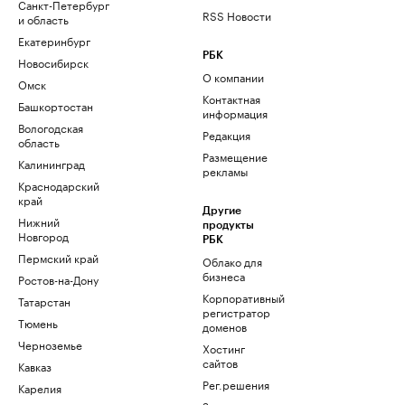
Санкт-Петербург
RSS Новости
и область
Екатеринбург
РБК
Новосибирск
О компании
Омск
Контактная
Башкортостан
информация
Вологодская
Редакция
область
Размещение
Калининград
рекламы
Краснодарский
край
Другие
Нижний
продукты
Новгород
РБК
Пермский край
Облако для
бизнеса
Ростов-на-Дону
Корпоративный
Татарстан
регистратор
Тюмень
доменов
Черноземье
Хостинг
сайтов
Кавказ
Рег.решения
Карелия