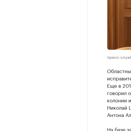
пресс-служ
Областны
исправите
Еще в 201
говорил 
колонии и
Николай Ц
Антона Ал
На базе з