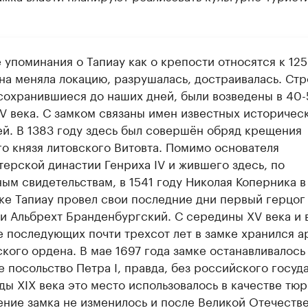
 упоминания о Тапиау как о крепости относятся к 12
Она меняла локацию, разрушалась, достраивалась. Ст
 сохранившиеся до наших дней, были возведены в 40-
IV века. С замком связаны имен известных историчес
ей. В 1383 году здесь был совершён обряд крещения
го князя литовского Витовта. Помимо основателя
терской династии Генриха IV и жившего здесь, по
ым свидетельствам, в 1541 году Николая Коперника в
мке Тапиау провел свои последние дни первый герцог
и Альбрехт Бранденбургский. С середины XV века и 
е последующих почти трехсот лет в замке хранился а
кого ордена. В мае 1697 года замке останавливалось
 посольство Петра I, правда, без российского госуда
ды XIX века это место использовалось в качестве тю
ение замка не изменилось и после Великой Отечеств