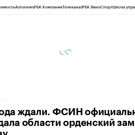
жимость
Autonews
РБК Компании
Телеканал
РБК Вино
Спорт
Школа упра
ипто
РБК Бизнес-среда
Дискуссионный клуб
Исследования
Кредитные 
рагентов
Политика
Экономика
Бизнес
Технологии и медиа
Финансы
Рын
д
года ждали. ФСИН официаль
дала области орденский за
ау