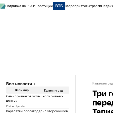
Подписка на РБК
Инвестиции
Мероприятия
Отрасли
Недви
РБК Life
Тренды
Визионеры
Национальные проекты
Город
Стиль
Кр
Спецпроекты СПб
Конференции СПб
Спецпроекты
Проверка конт
Калинингра
Все новости
Калининград
Весь мир
Три 
Семь признаков успешного бизнес-
центра
пере
РБК и Upside
Карапетян поблагодарил сторонников,
Тапи