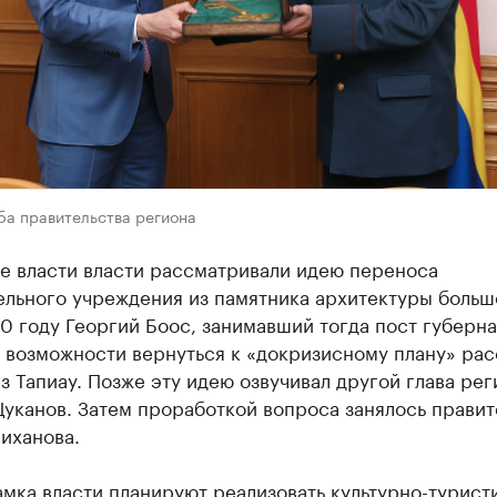
ба правительства региона
е власти власти рассматривали идею переноса
льного учреждения из памятника архитектуры больше
0 году Георгий Боос, занимавший тогда пост губерна
о возможности вернуться к «докризисному плану» ра
з Тапиау. Позже эту идею озвучивал другой глава рег
уканов. Затем проработкой вопроса занялось правит
иханова.
амка власти планируют реализовать культурно-турист