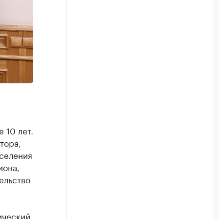
 10 лет.
тора,
сселения
иона,
ельство
ический