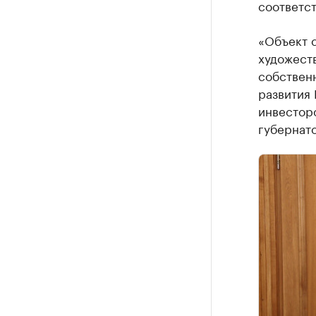
соответс
«Объект 
художеств
собственн
развития 
инвесторо
губернат