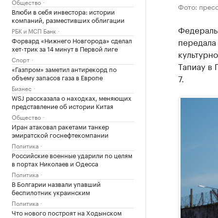
Общество
Фото: прес
Влюби в себя инвестора: истории
компаний, разместивших облигации
Федераль
РБК и МСП Банк
Форвард «Нижнего Новгорода» сделал
передала
хет-трик за 14 минут в Первой лиге
культурно
Спорт
Тапиау в 
«Газпром» заметил антирекорд по
7.
объему запасов газа в Европе
Бизнес
WSJ рассказала о находках, меняющих
представление об истории Китая
Общество
Иран атаковал ракетами танкер
эмиратской госнефтекомпании
Политика
Российские военные ударили по целям
в портах Николаев и Одесса
Политика
В Болгарии назвали упавший
беспилотник украинским
Политика
Что нового построят на Ходынском