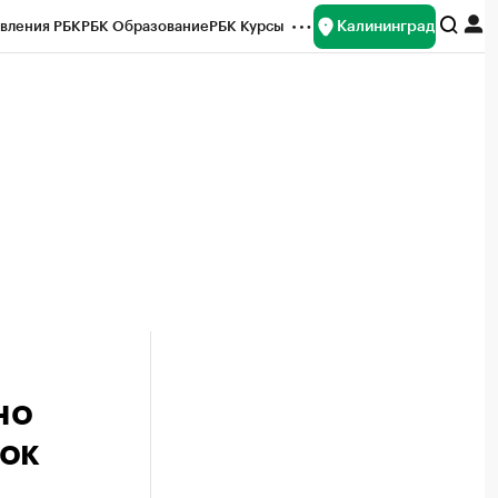
Калининград
вления РБК
РБК Образование
РБК Курсы
рейтинги
Франшизы
Газета
ок наличной валюты
но
мок