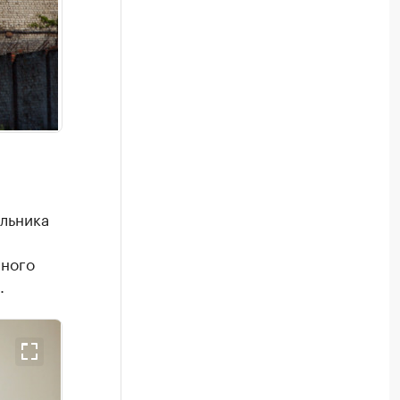
льника
нного
.