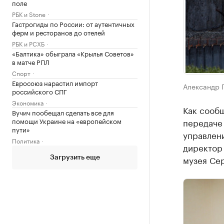
поле
РБК и Stone
Гастрогиды по России: от аутентичных
ферм и ресторанов до отелей
РБК и РСХБ
«Балтика» обыграла «Крылья Советов»
в матче РПЛ
Спорт
Евросоюз нарастил импорт
Александр 
российского СПГ
Экономика
Как сообщ
Вучич пообещал сделать все для
помощи Украине на «европейском
передаче 
пути»
управлен
Политика
директор
музея Се
Загрузить еще