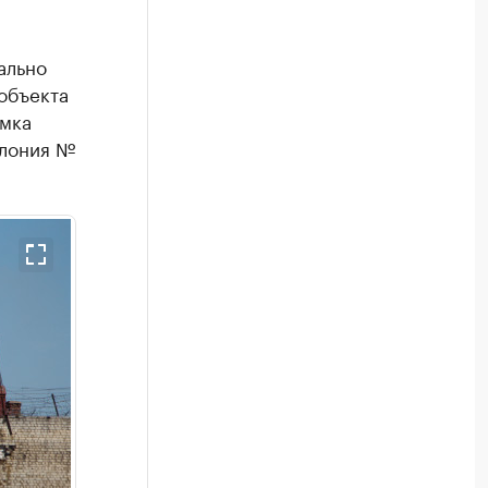
ально
объекта
амка
олония №