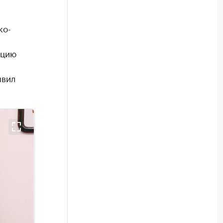
ко-
ацию
явил