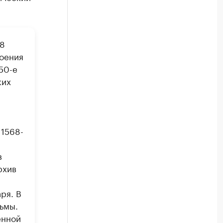
58
роения
50-е
ких
 1568-
в
рхив
ря. В
рьмы.
енной