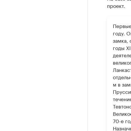
проект.
Первые
году. 
замка,
годы X
деятел
велико
Ланкас
отдельн
м в за
Прусси
течени
Тевтонс
Великое
70-е го
Назнач