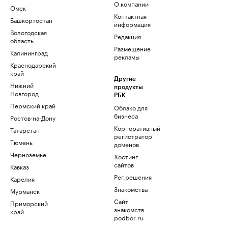
О компании
Омск
Контактная
Башкортостан
информация
Вологодская
Редакция
область
Размещение
Калининград
рекламы
Краснодарский
край
Другие
Нижний
продукты
Новгород
РБК
Пермский край
Облако для
бизнеса
Ростов-на-Дону
Корпоративный
Татарстан
регистратор
Тюмень
доменов
Черноземье
Хостинг
сайтов
Кавказ
Рег.решения
Карелия
Знакомства
Мурманск
Сайт
Приморский
знакомств
край
podbor.ru