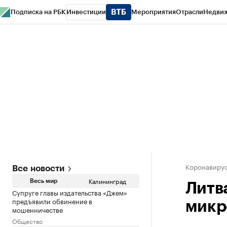
Подписка на РБК
Инвестиции
Мероприятия
Отрасли
Недви
РБК Life
Тренды
Визионеры
Национальные проекты
Город
Стиль
Кр
Спецпроекты СПб
Конференции СПб
Спецпроекты
Проверка конт
Коронавирус
Все новости
Калининград
Весь мир
Литв
Супруге главы издательства «Джем»
предъявили обвинение в
микр
мошенничестве
Общество