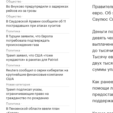
Общество
Правител
Во Внуково предупредили о задержках
рейсов из-за грозы
евро. Об
Общество
Саулюс С
В Саудовской Аравии сообщили об 11
пострадавших при атаках хуситов
Деньги по
Политика
В Турции заявили, что Европа
девять че
потребовала подтверждать
выплаченн
происхождение газа
до тысячи
Политика
Трамп заявил, что США «тоже
Тысячу ев
нуждаются» в ракетах для Patriot
двух тыся
Политика
суммы уп
Reuters сообщил о серии кибератак на
крупнейшие финансовые компании
США
Как ране
Новая категория
помощи ли
Трамп подписал указы,
предоста
ограничивающие право на
гражданство по рождению
поддержа
Политика
В Пензенской области ввели план
Кроме тог
«Ковер»