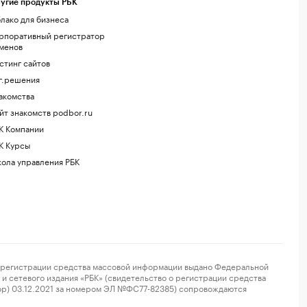
угие продукты РБК
лако для бизнеса
рпоративный регистратор
менов
стинг сайтов
г.решения
акомства
йт знакомств podbor.ru
К Компании
К Курсы
ола управления РБК
регистрации средства массовой информации выдано Федеральной
и сетевого издания «РБК» (свидетельство о регистрации средства
ор) 03.12.2021 за номером ЭЛ №ФС77-82385) сопровождаются