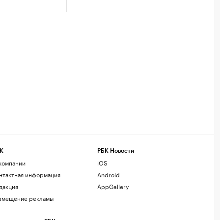
К
РБК Новости
компании
iOS
нтактная информация
Android
дакция
AppGallery
змещение рекламы