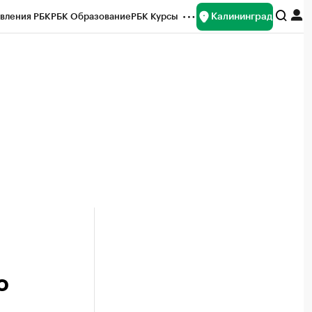
Калининград
вления РБК
РБК Образование
РБК Курсы
рейтинги
Франшизы
Газета
ок наличной валюты
о