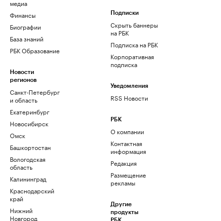
медиа
Финансы
Подписки
Скрыть баннеры
Биографии
на РБК
База знаний
Подписка на РБК
РБК Образование
Корпоративная
подписка
Новости
регионов
Уведомления
Санкт-Петербург
RSS Новости
и область
Екатеринбург
РБК
Новосибирск
О компании
Омск
Контактная
Башкортостан
информация
Вологодская
Редакция
область
Размещение
Калининград
рекламы
Краснодарский
край
Другие
Нижний
продукты
Новгород
РБК