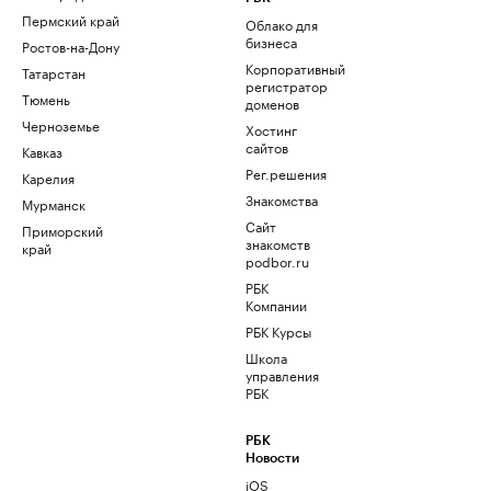
Пермский край
Облако для
бизнеса
Ростов-на-Дону
Корпоративный
Татарстан
регистратор
Тюмень
доменов
Черноземье
Хостинг
сайтов
Кавказ
Рег.решения
Карелия
Знакомства
Мурманск
Сайт
Приморский
знакомств
край
podbor.ru
РБК
Компании
РБК Курсы
Школа
управления
РБК
РБК
Новости
iOS