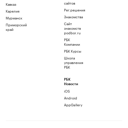
сайтов
Кавказ
Рег.решения
Карелия
Знакомства
Мурманск
Сайт
Приморский
знакомств
край
podbor.ru
РБК
Компании
РБК Курсы
Школа
управления
РБК
РБК
Новости
iOS
Android
AppGallery