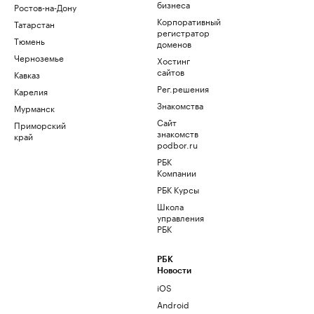
бизнеса
Ростов-на-Дону
Корпоративный
Татарстан
регистратор
Тюмень
доменов
Черноземье
Хостинг
сайтов
Кавказ
Рег.решения
Карелия
Знакомства
Мурманск
Сайт
Приморский
знакомств
край
podbor.ru
РБК
Компании
РБК Курсы
Школа
управления
РБК
РБК
Новости
iOS
Android