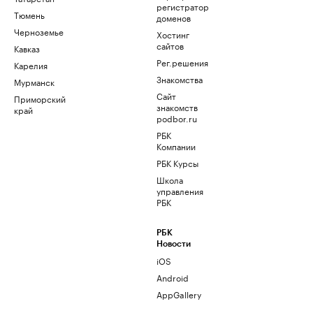
регистратор
Тюмень
доменов
Черноземье
Хостинг
сайтов
Кавказ
Рег.решения
Карелия
Знакомства
Мурманск
Сайт
Приморский
знакомств
край
podbor.ru
РБК
Компании
РБК Курсы
Школа
управления
РБК
РБК
Новости
iOS
Android
AppGallery