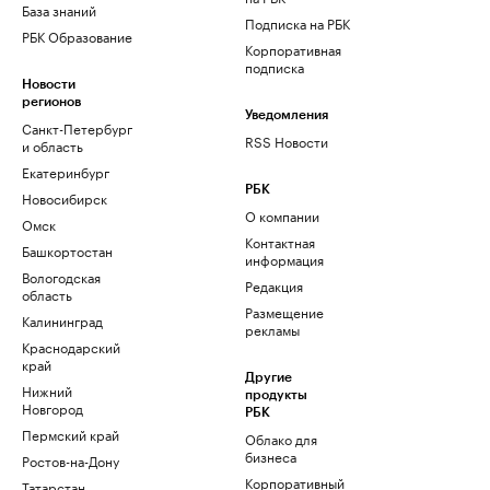
База знаний
Подписка на РБК
РБК Образование
Корпоративная
подписка
Новости
регионов
Уведомления
Санкт-Петербург
RSS Новости
и область
Екатеринбург
РБК
Новосибирск
О компании
Омск
Контактная
Башкортостан
информация
Вологодская
Редакция
область
Размещение
Калининград
рекламы
Краснодарский
край
Другие
Нижний
продукты
Новгород
РБК
Пермский край
Облако для
бизнеса
Ростов-на-Дону
Корпоративный
Татарстан