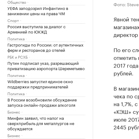
Общество
Фото: Steve
УЕФА заподозрил Инфантино в
занижении цены на права ЧМ
Явной те
Спорт
магазинах
Россия выступила за диалог с
Арменией по ЮКЖД
директор
Политика
Гастрогиды по России: от аутентичных
По его с
ферм и ресторанов до отелей
отметить 
РБК и РСХБ
Путин подписал указ, разрешающий
2017 года
приватизацию аэропорта Шереметьево
рублей.
Политика
Wildberries запустил единое окно
поддержки предпринимателей
В магазин
Политика
чека по 
В России возобновили обсуждение
на 1,7%, 
запуска онлайн-продажи алкоголя
«КЭШ» сум
Бизнес
Минфин заявил, что налог на
июле 2017
сверхприбыль для металлургов не
2445 рубл
обсуждается
Бизнес