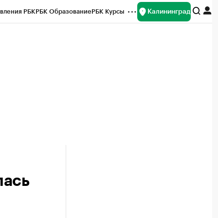
Калининград
вления РБК
РБК Образование
РБК Курсы
рейтинги
Франшизы
Газета
ок наличной валюты
лась