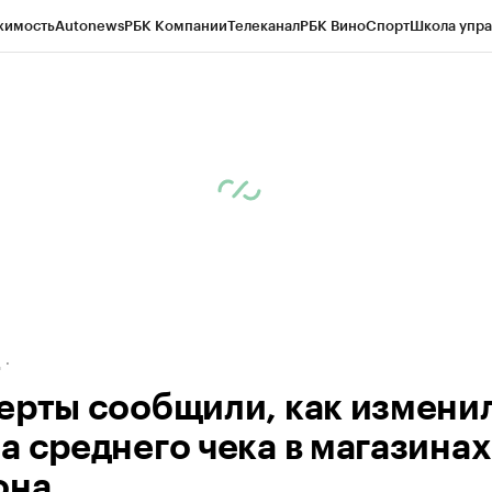
жимость
Autonews
РБК Компании
Телеканал
РБК Вино
Спорт
Школа упра
ипто
РБК Бизнес-среда
Дискуссионный клуб
Исследования
Кредитные 
рагентов
Политика
Экономика
Бизнес
Технологии и медиа
Финансы
Рын
д
ерты сообщили, как измени
а среднего чека в магазинах
она