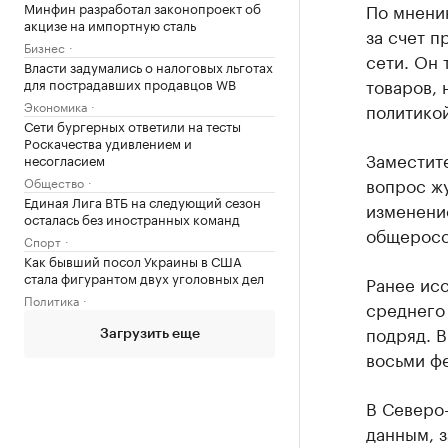
Минфин разработал законопроект об
По мнени
акцизе на импортную сталь
за счет п
Бизнес
сети. Он 
Власти задумались о налоговых льготах
товаров, 
для пострадавших продавцов WB
Экономика
политикой
Сети бургерных ответили на тесты
Роскачества удивлением и
Заместите
несогласием
вопрос жу
Общество
Единая Лига ВТБ на следующий сезон
изменение
осталась без иностранных команд
общеросс
Спорт
Как бывший посол Украины в США
стала фигурантом двух уголовных дел
Ранее исс
Политика
среднего
подряд. В
Загрузить еще
восьми ф
В Северо-
данным, з