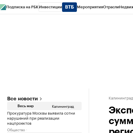
Подписка на РБК
Инвестиции
Мероприятия
Отрасли
Недви
РБК Life
Тренды
Визионеры
Национальные проекты
Город
Стиль
Кр
Спецпроекты СПб
Конференции СПб
Спецпроекты
Проверка конт
Калинингра
Все новости
Калининград
Весь мир
Эксп
Прокуратура Москвы выявила сотни
нарушений при реализации
сумм
нацпроектов
Общество
реги