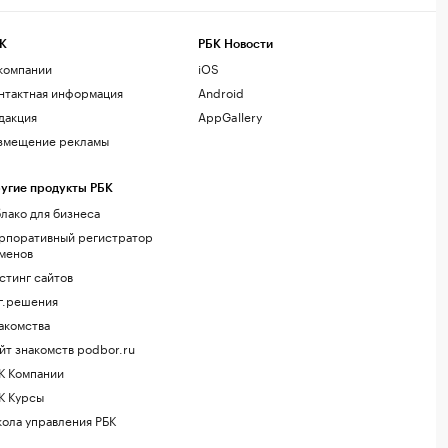
К
РБК Новости
компании
iOS
нтактная информация
Android
дакция
AppGallery
змещение рекламы
угие продукты РБК
лако для бизнеса
рпоративный регистратор
менов
стинг сайтов
г.решения
акомства
йт знакомств podbor.ru
К Компании
К Курсы
ола управления РБК