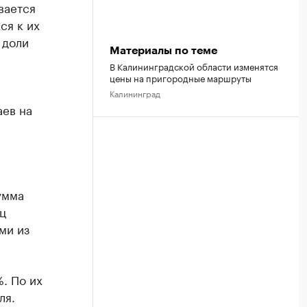
вается
ся к их
 доли
Материалы по теме
В Калининградской области изменятся
цены на пригородные маршруты
Калининград
аев на
умма
ц
ми из
. По их
ля.