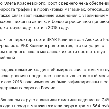
ю Олега Красневского, рост среднего чека обеспечи
рироста трафика в продуктовых магазинах, относящих
также связывает названные изменения с увеличением
находящихся на акциях, и более агрессивной ценовой
, которую ведут сети в 2018 году.
ль гендиректора сети SPAR-Калининград Алексей Ел
рналиста РБК Калининград ответил, что ситуация с
м среднего чека в магазинах их сети соответствует
ийской.
ледовательский холдинг «Ромир» заявил о том, что с
 чека россиян продолжает снижаться четвертый меся
 июле 2018 года изменения были зафиксированы в се
едеральных округов России.
Западном округе аналитики отметили падение на 7,4%
а один поход в магазин жители округа тратят 564 руб