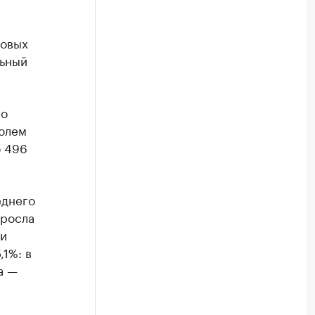
товых
льный
но
июлем
о 496
еднего
ыросла
ли
,1%: в
а —