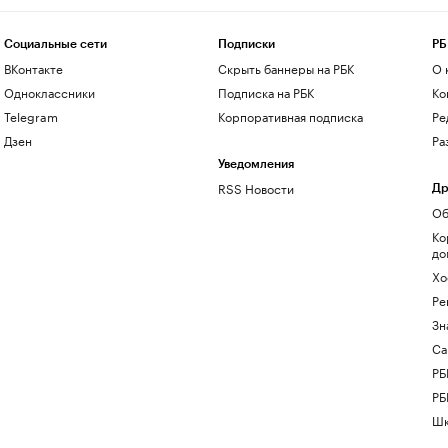
Социальные сети
Подписки
РБ
ВКонтакте
Скрыть баннеры на РБК
О 
Одноклассники
Подписка на РБК
Ко
Telegram
Корпоративная подписка
Ре
Дзен
Ра
Уведомления
RSS Новости
Др
Об
Ко
до
Хо
Ре
Зн
Са
РБ
РБ
Шк