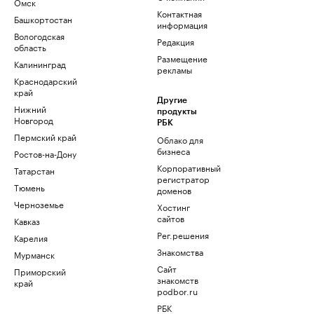
Омск
Контактная
Башкортостан
информация
Вологодская
Редакция
область
Размещение
Калининград
рекламы
Краснодарский
край
Другие
Нижний
продукты
Новгород
РБК
Пермский край
Облако для
бизнеса
Ростов-на-Дону
Корпоративный
Татарстан
регистратор
Тюмень
доменов
Черноземье
Хостинг
сайтов
Кавказ
Рег.решения
Карелия
Знакомства
Мурманск
Сайт
Приморский
знакомств
край
podbor.ru
РБК