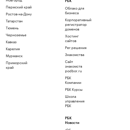
РБК
Пермский край
Облако для
бизнеса
Ростов-на-Дону
Корпоративный
Татарстан
регистратор
Тюмень
доменов
Черноземье
Хостинг
сайтов
Кавказ
Рег.решения
Карелия
Знакомства
Мурманск
Сайт
Приморский
знакомств
край
podbor.ru
РБК
Компании
РБК Курсы
Школа
управления
РБК
РБК
Новости
iOS