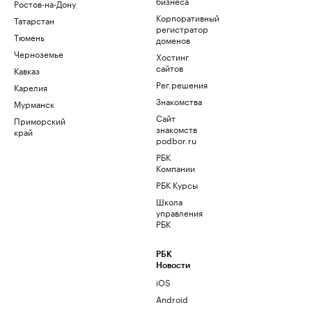
бизнеса
Ростов-на-Дону
Корпоративный
Татарстан
регистратор
Тюмень
доменов
Черноземье
Хостинг
сайтов
Кавказ
Рег.решения
Карелия
Знакомства
Мурманск
Сайт
Приморский
знакомств
край
podbor.ru
РБК
Компании
РБК Курсы
Школа
управления
РБК
РБК
Новости
iOS
Android