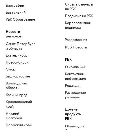
Скрыть баннеры
Биографии
на РБК
База знаний
Подписка на РБК
РБК Образование
Корпоративная
подписка
Новости
регионов
Уведомления
Санкт-Петербург
RSS Новости
и область
Екатеринбург
РБК
Новосибирск
О компании
Омск
Контактная
Башкортостан
информация
Вологодская
Редакция
область
Размещение
Калининград
рекламы
Краснодарский
край
Другие
Нижний
продукты
Новгород
РБК
Пермский край
Облако для