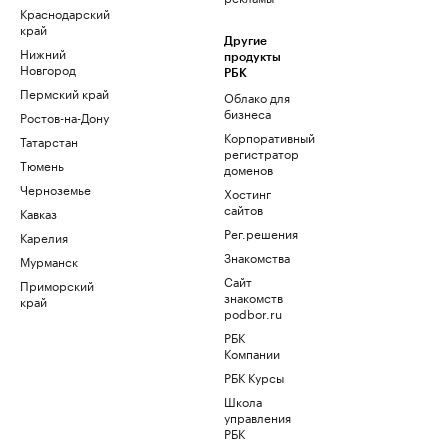
Краснодарский
край
Другие
Нижний
продукты
Новгород
РБК
Пермский край
Облако для
бизнеса
Ростов-на-Дону
Корпоративный
Татарстан
регистратор
Тюмень
доменов
Черноземье
Хостинг
сайтов
Кавказ
Рег.решения
Карелия
Знакомства
Мурманск
Сайт
Приморский
знакомств
край
podbor.ru
РБК
Компании
РБК Курсы
Школа
управления
РБК