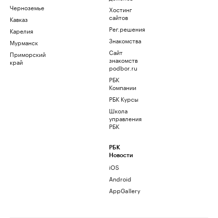
Черноземье
Хостинг
сайтов
Кавказ
Рег.решения
Карелия
Знакомства
Мурманск
Сайт
Приморский
знакомств
край
podbor.ru
РБК
Компании
РБК Курсы
Школа
управления
РБК
РБК
Новости
iOS
Android
AppGallery