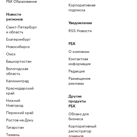
РБК Образование
Корпоративная
подписка
Новости
регионов
Уведомления
Санкт-Петербург
RSS Новости
и область
Екатеринбург
РБК
Новосибирск
О компании
Омск
Контактная
Башкортостан
информация
Вологодская
Редакция
область
Размещение
Калининград
рекламы
Краснодарский
край
Другие
Нижний
продукты
Новгород
РБК
Пермский край
Облако для
бизнеса
Ростов-на-Дону
Корпоративный
Татарстан
регистратор
Тюмень
доменов