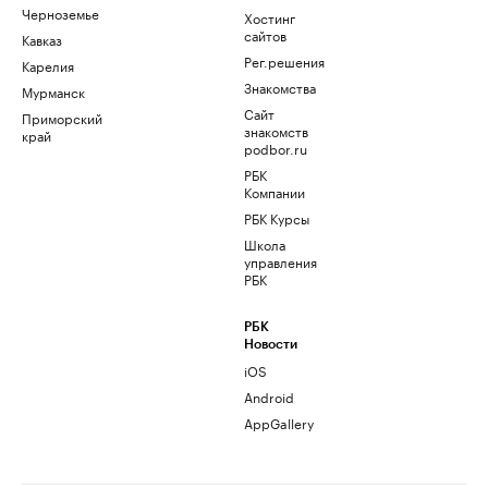
Черноземье
Хостинг
сайтов
Кавказ
Рег.решения
Карелия
Знакомства
Мурманск
Сайт
Приморский
знакомств
край
podbor.ru
РБК
Компании
РБК Курсы
Школа
управления
РБК
РБК
Новости
iOS
Android
AppGallery