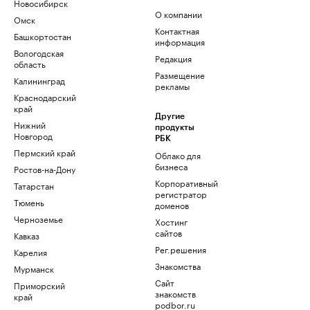
Новосибирск
О компании
Омск
Контактная
Башкортостан
информация
Вологодская
Редакция
область
Размещение
Калининград
рекламы
Краснодарский
край
Другие
Нижний
продукты
Новгород
РБК
Пермский край
Облако для
бизнеса
Ростов-на-Дону
Корпоративный
Татарстан
регистратор
Тюмень
доменов
Черноземье
Хостинг
сайтов
Кавказ
Рег.решения
Карелия
Знакомства
Мурманск
Сайт
Приморский
знакомств
край
podbor.ru