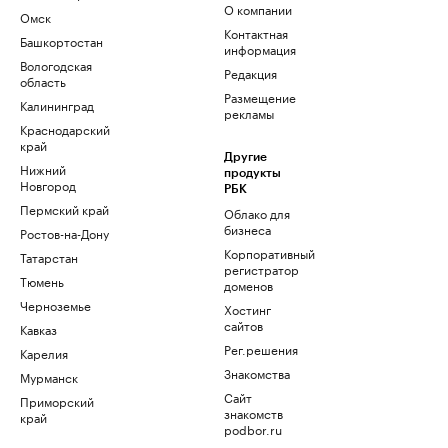
О компании
Омск
Контактная
Башкортостан
информация
Вологодская
Редакция
область
Размещение
Калининград
рекламы
Краснодарский
край
Другие
Нижний
продукты
Новгород
РБК
Пермский край
Облако для
бизнеса
Ростов-на-Дону
Корпоративный
Татарстан
регистратор
Тюмень
доменов
Черноземье
Хостинг
сайтов
Кавказ
Рег.решения
Карелия
Знакомства
Мурманск
Сайт
Приморский
знакомств
край
podbor.ru