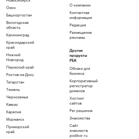
О компании
Омск
Контактная
Башкортостан
информация
Вологодская
Редакция
область
Размещение
Калининград
рекламы
Краснодарский
край
Другие
Нижний
продукты
Новгород
РБК
Пермский край
Облако для
бизнеса
Ростов-на-Дону
Корпоративный
Татарстан
регистратор
Тюмень
доменов
Черноземье
Хостинг
сайтов
Кавказ
Рег.решения
Карелия
Знакомства
Мурманск
Сайт
Приморский
знакомств
край
podbor.ru