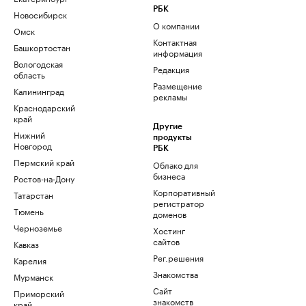
РБК
Новосибирск
О компании
Омск
Контактная
Башкортостан
информация
Вологодская
Редакция
область
Размещение
Калининград
рекламы
Краснодарский
край
Другие
Нижний
продукты
Новгород
РБК
Пермский край
Облако для
бизнеса
Ростов-на-Дону
Корпоративный
Татарстан
регистратор
Тюмень
доменов
Черноземье
Хостинг
сайтов
Кавказ
Рег.решения
Карелия
Знакомства
Мурманск
Сайт
Приморский
знакомств
край