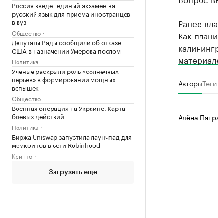
Россия введет единый экзамен на
русский язык для приема иностранцев
в вуз
Ранее вла
Общество
Как плани
Депутаты Рады сообщили об отказе
калининг
США в назначении Умерова послом
материал
Политика
Ученые раскрыли роль «солнечных
перьев» в формировании мощных
Авторы
Теги
вспышек
Общество
Военная операция на Украине. Карта
боевых действий
Алёна Пятр
Политика
Биржа Uniswap запустила лаунчпад для
мемкоинов в сети Robinhood
Крипто
Загрузить еще