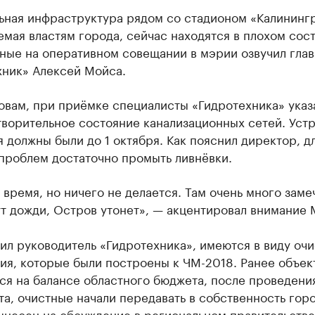
ьная инфраструктура рядом со стадионом «Калинингр
мая властям города, сейчас находятся в плохом сос
нные на оперативном совещании в мэрии озвучил гла
хник» Алексей Мойса.
овам, при приёмке специалисты «Гидротехника» указ
ворительное состояние канализационных сетей. Устр
 должны были до 1 октября. Как пояснил директор, д
проблем достаточно промыть ливнёвки.
 время, но ничего не делается. Там очень много заме
т дожди, Остров утонет», — акцентировал внимание 
ил руководитель «Гидротехника», имеются в виду оч
ия, которые были построены к ЧМ-2018. Ранее объек
ся на балансе областного бюджета, после проведени
а, очистные начали передавать в собственность горо
ынесен на обсуждение в региональном правительстве