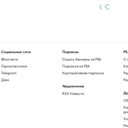
Социальные сети
Подписки
РБ
ВКонтакте
Скрыть баннеры на РБК
О 
Одноклассники
Подписка на РБК
Ко
Telegram
Корпоративная подписка
Ре
Дзен
Ра
Уведомления
RSS Новости
Др
Об
Ко
до
Хо
Ре