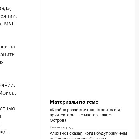
ад»,
тоянии.
ва МУП
али на
анить
ля
чаний.
Мойса.
Материалы по теме
истные
«Крайне реалистично»: строители и
т
архитекторы — о мастер-плане
Острова
я
Калининград
да.
Алиханов сказал, когда будут озвучены
.
планы по застройке Острова