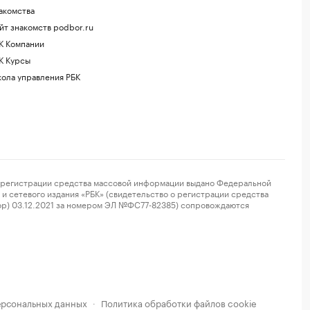
акомства
йт знакомств podbor.ru
К Компании
К Курсы
ола управления РБК
регистрации средства массовой информации выдано Федеральной
и сетевого издания «РБК» (свидетельство о регистрации средства
ор) 03.12.2021 за номером ЭЛ №ФС77-82385) сопровождаются
ерсональных данных
Политика обработки файлов cookie
·