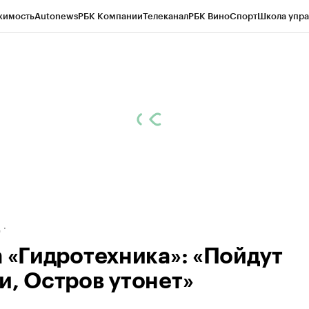
жимость
Autonews
РБК Компании
Телеканал
РБК Вино
Спорт
Школа упра
ипто
РБК Бизнес-среда
Дискуссионный клуб
Исследования
Кредитные 
рагентов
Политика
Экономика
Бизнес
Технологии и медиа
Финансы
Рын
д
а «Гидротехника»: «Пойдут
и, Остров утонет»