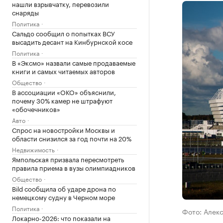
нашли взрывчатку, перевозили
снаряды
Политика
Сальдо сообщил о попытках ВСУ
высадить десант на Кинбурнской косе
Политика
В «Эксмо» назвали самые продаваемые
книги и самых читаемых авторов
Общество
В ассоциации «ОКО» объяснили,
почему 30% камер не штрафуют
«обочечников»
Авто
Спрос на новостройки Москвы и
области снизился за год почти на 20%
Недвижимость
Ямпольская призвала пересмотреть
правила приема в вузы олимпиадников
Общество
Bild сообщила об ударе дрона по
немецкому судну в Черном море
Политика
Фото: Алек
Локарно-2026: что показали на