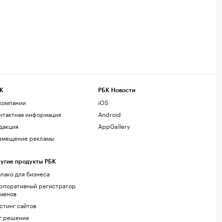
К
РБК Новости
компании
iOS
нтактная информация
Android
дакция
AppGallery
змещение рекламы
угие продукты РБК
лако для бизнеса
рпоративный регистратор
менов
стинг сайтов
г.решения