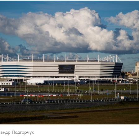
сандр Подгорчук