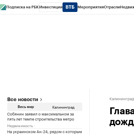
Подписка на РБК
Инвестиции
Мероприятия
Отрасли
Недви
РБК Life
Тренды
Визионеры
Национальные проекты
Город
Стиль
Кр
Спецпроекты СПб
Конференции СПб
Спецпроекты
Проверка конт
Калинингра
Все новости
Калининград
Весь мир
Глав
Собянин заявил о максимальном за
пять лет темпе строительства метро
дожд
Недвижимость
На украинском Ан-24, рядом с которым