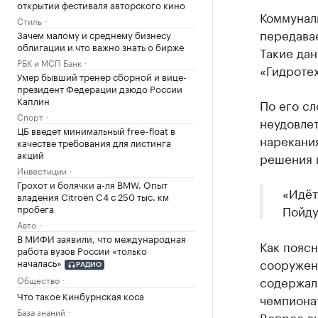
открытии фестиваля авторского кино
Коммунал
Стиль
передавае
Зачем малому и среднему бизнесу
облигации и что важно знать о бирже
Такие да
РБК и МСП Банк
«Гидроте
Умер бывший тренер сборной и вице-
президент Федерации дзюдо России
Каплин
По его сл
Спорт
неудовлет
ЦБ введет минимальный free-float в
нарекания
качестве требования для листинга
акций
решения 
Инвестиции
Грохот и болячки а-ля BMW. Опыт
«Идёт
владения Citroёn C4 с 250 тыс. км
пробега
Пойду
Авто
В МИФИ заявили, что международная
Как поясн
работа вузов России «только
сооружен
началась»
РАДИО
содержал
Общество
Что такое Кинбурнская коса
чемпионат
База знаний
Вопрос в