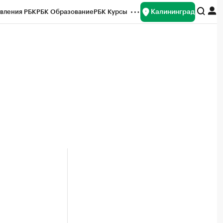
Калининград
вления РБК
РБК Образование
РБК Курсы
рейтинги
Франшизы
Газета
ок наличной валюты