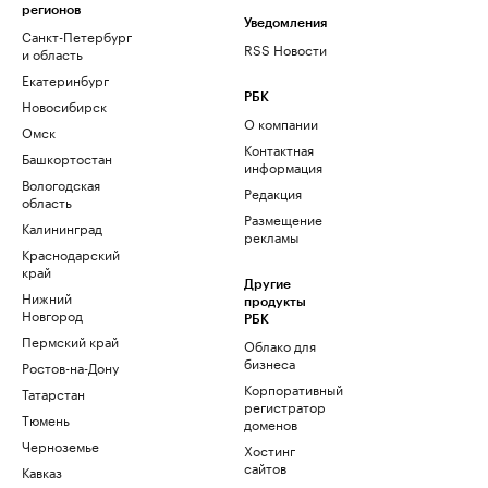
регионов
Уведомления
Санкт-Петербург
RSS Новости
и область
Екатеринбург
РБК
Новосибирск
О компании
Омск
Контактная
Башкортостан
информация
Вологодская
Редакция
область
Размещение
Калининград
рекламы
Краснодарский
край
Другие
Нижний
продукты
Новгород
РБК
Пермский край
Облако для
бизнеса
Ростов-на-Дону
Корпоративный
Татарстан
регистратор
Тюмень
доменов
Черноземье
Хостинг
сайтов
Кавказ