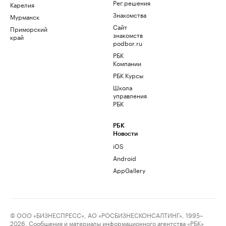
Рег.решения
Карелия
Знакомства
Мурманск
Сайт
Приморский
знакомств
край
podbor.ru
РБК
Компании
РБК Курсы
Школа
управления
РБК
РБК
Новости
iOS
Android
AppGallery
© ООО «БИЗНЕСПРЕСС», АО «РОСБИЗНЕСКОНСАЛТИНГ», 1995–
2026. Сообщения и материалы информационного агентства «РБК»