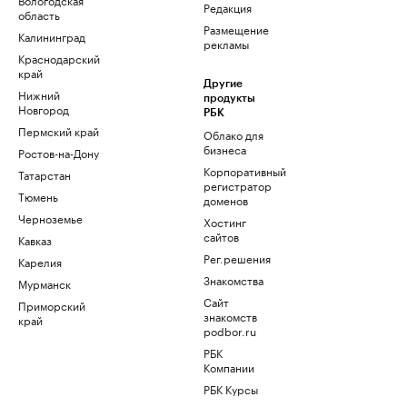
Редакция
область
Размещение
Калининград
рекламы
Краснодарский
край
Другие
Нижний
продукты
Новгород
РБК
Пермский край
Облако для
бизнеса
Ростов-на-Дону
Корпоративный
Татарстан
регистратор
Тюмень
доменов
Черноземье
Хостинг
сайтов
Кавказ
Рег.решения
Карелия
Знакомства
Мурманск
Сайт
Приморский
знакомств
край
podbor.ru
РБК
Компании
РБК Курсы