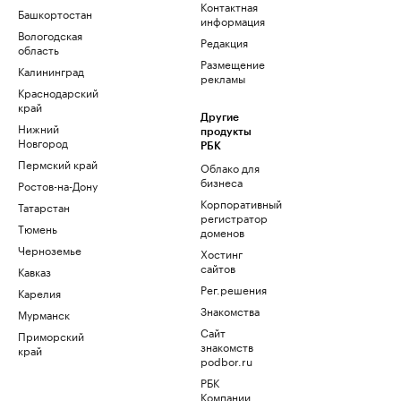
Контактная
Башкортостан
информация
Вологодская
Редакция
область
Размещение
Калининград
рекламы
Краснодарский
край
Другие
Нижний
продукты
Новгород
РБК
Пермский край
Облако для
бизнеса
Ростов-на-Дону
Корпоративный
Татарстан
регистратор
Тюмень
доменов
Черноземье
Хостинг
сайтов
Кавказ
Рег.решения
Карелия
Знакомства
Мурманск
Сайт
Приморский
знакомств
край
podbor.ru
РБК
Компании