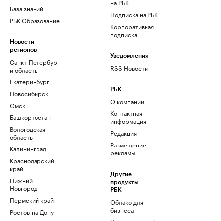
на РБК
База знаний
Подписка на РБК
РБК Образование
Корпоративная
подписка
Новости
регионов
Уведомления
Санкт-Петербург
RSS Новости
и область
Екатеринбург
РБК
Новосибирск
О компании
Омск
Контактная
Башкортостан
информация
Вологодская
Редакция
область
Размещение
Калининград
рекламы
Краснодарский
край
Другие
Нижний
продукты
Новгород
РБК
Пермский край
Облако для
бизнеса
Ростов-на-Дону