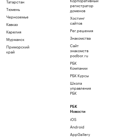
Корпоративный
Татарстан
регистратор
Тюмень
доменов
Черноземье
Хостинг
сайтов
Кавказ
Рег.решения
Карелия
Знакомства
Мурманск
Сайт
Приморский
знакомств
край
podbor.ru
РБК
Компании
РБК Курсы
Школа
управления
РБК
РБК
Новости
iOS
Android
AppGallery