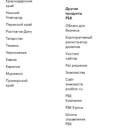
Краснодарский
край
Другие
Нижний
продукты
Новгород
РБК
Пермский край
Облако для
бизнеса
Ростов-на-Дону
Корпоративный
Татарстан
регистратор
Тюмень
доменов
Черноземье
Хостинг
сайтов
Кавказ
Рег.решения
Карелия
Знакомства
Мурманск
Сайт
Приморский
знакомств
край
podbor.ru
РБК
Компании
РБК Курсы
Школа
управления
РБК