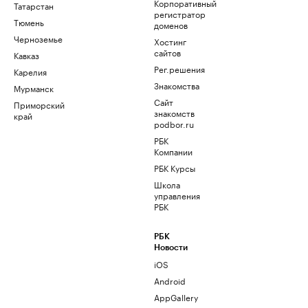
Корпоративный
Татарстан
регистратор
Тюмень
доменов
Черноземье
Хостинг
сайтов
Кавказ
Рег.решения
Карелия
Знакомства
Мурманск
Сайт
Приморский
знакомств
край
podbor.ru
РБК
Компании
РБК Курсы
Школа
управления
РБК
РБК
Новости
iOS
Android
AppGallery