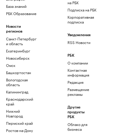
на РБК
База знаний
Подписка на РБК
РБК Образование
Корпоративная
подписка
Новости
регионов
Уведомления
Санкт-Петербург
RSS Новости
и область
Екатеринбург
РБК
Новосибирск
О компании
Омск
Контактная
Башкортостан
информация
Вологодская
Редакция
область
Размещение
Калининград
рекламы
Краснодарский
край
Другие
Нижний
продукты
Новгород
РБК
Пермский край
Облако для
бизнеса
Ростов-на-Дону