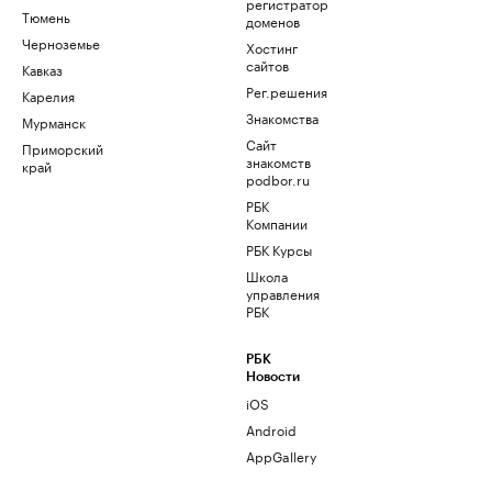
регистратор
Тюмень
доменов
Черноземье
Хостинг
сайтов
Кавказ
Рег.решения
Карелия
Знакомства
Мурманск
Сайт
Приморский
знакомств
край
podbor.ru
РБК
Компании
РБК Курсы
Школа
управления
РБК
РБК
Новости
iOS
Android
AppGallery