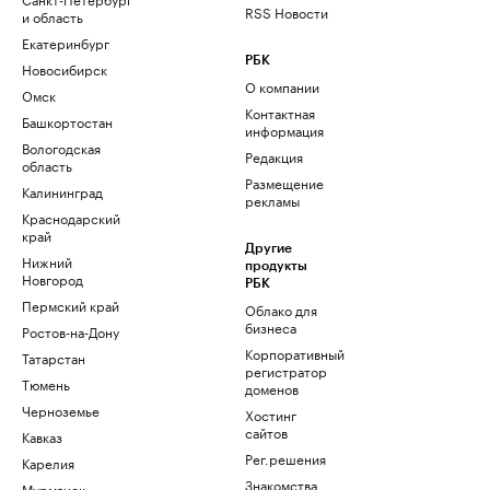
RSS Новости
и область
Екатеринбург
РБК
Новосибирск
О компании
Омск
Контактная
Башкортостан
информация
Вологодская
Редакция
область
Размещение
Калининград
рекламы
Краснодарский
край
Другие
Нижний
продукты
Новгород
РБК
Пермский край
Облако для
бизнеса
Ростов-на-Дону
Корпоративный
Татарстан
регистратор
Тюмень
доменов
Черноземье
Хостинг
сайтов
Кавказ
Рег.решения
Карелия
Знакомства
Мурманск