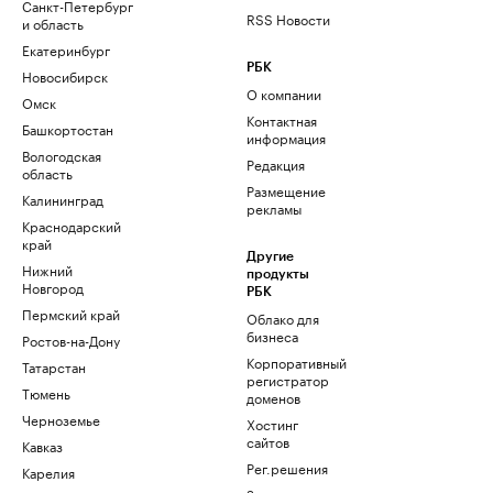
Санкт-Петербург
RSS Новости
и область
Екатеринбург
РБК
Новосибирск
О компании
Омск
Контактная
Башкортостан
информация
Вологодская
Редакция
область
Размещение
Калининград
рекламы
Краснодарский
край
Другие
Нижний
продукты
Новгород
РБК
Пермский край
Облако для
бизнеса
Ростов-на-Дону
Корпоративный
Татарстан
регистратор
Тюмень
доменов
Черноземье
Хостинг
сайтов
Кавказ
Рег.решения
Карелия