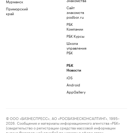
Знакомства
Мурманск
Сайт
Приморский
знакомств
край
podbor.ru
РБК
Компании
РБК Курсы
Школа
управления
РБК
РБК
Новости
iOS
Android
AppGallery
© ООО «БИЗНЕСПРЕСС», АО «РОСБИЗНЕСКОНСАЛТИНГ», 1995–
2026. Сообщения и материалы информационного агентства «РБК»
(свидетельство о регистрации средства массовой информации
выдано Федеральной службой по надзору в сфере связи,