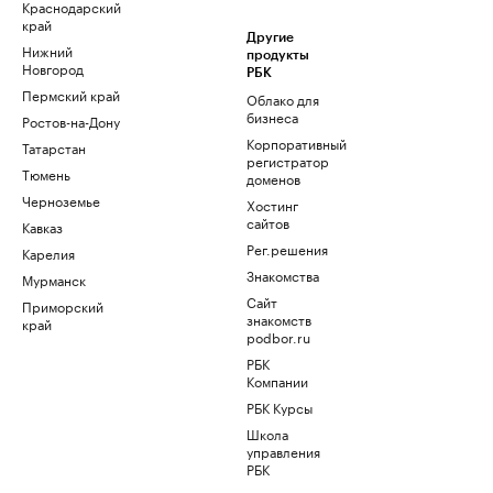
Краснодарский
край
Другие
Нижний
продукты
Новгород
РБК
Пермский край
Облако для
бизнеса
Ростов-на-Дону
Корпоративный
Татарстан
регистратор
Тюмень
доменов
Черноземье
Хостинг
сайтов
Кавказ
Рег.решения
Карелия
Знакомства
Мурманск
Сайт
Приморский
знакомств
край
podbor.ru
РБК
Компании
РБК Курсы
Школа
управления
РБК