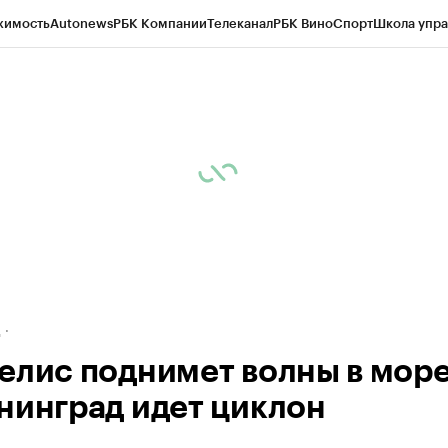
жимость
Autonews
РБК Компании
Телеканал
РБК Вино
Спорт
Школа упра
ипто
РБК Бизнес-среда
Дискуссионный клуб
Исследования
Кредитные 
рагентов
Политика
Экономика
Бизнес
Технологии и медиа
Финансы
Рын
д
елис поднимет волны в море
нинград идет циклон