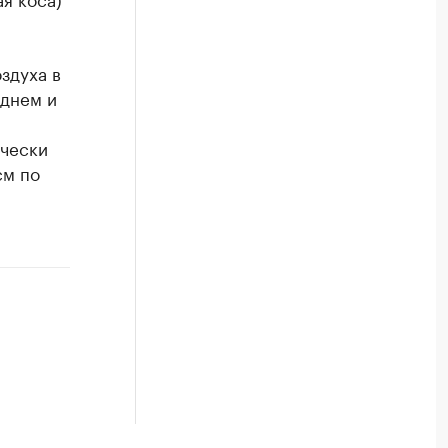
здуха в
 днем и
ически
см по