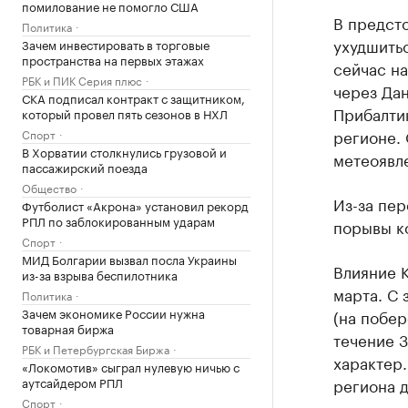
помилование не помогло США
В предсто
Политика
ухудшитьс
Зачем инвестировать в торговые
пространства на первых этажах
сейчас на
РБК и ПИК Серия плюс
через Дан
СКА подписал контракт с защитником,
Прибалтик
который провел пять сезонов в НХЛ
регионе.
Спорт
В Хорватии столкнулись грузовой и
метеоявл
пассажирский поезда
Общество
Из-за пер
Футболист «Акрона» установил рекорд
РПЛ по заблокированным ударам
порывы ко
Спорт
МИД Болгарии вызвал посла Украины
Влияние К
из-за взрыва беспилотника
марта. С 
Политика
Зачем экономике России нужна
(на побер
товарная биржа
течение 3
РБК и Петербургская Биржа
характер.
«Локомотив» сыграл нулевую ничью с
аутсайдером РПЛ
региона д
Спорт