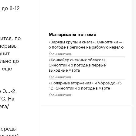
 до 8-12
Материалы по теме
ится, по
«Заряды крупы и снега». Синоптики —
 порывы
о погоде в регионе на рабочую неделю
енит
Калининград
ально до
«Конвейер снежных облаков».
Синоптики о погоде в первые
о еще
выходные марта
Калининград
«Полярные вторжения» и мороз до -15
°C. Синоптики о погоде в марте
0...-2
Калининград
°C. На
ега/
я среды
я коса)