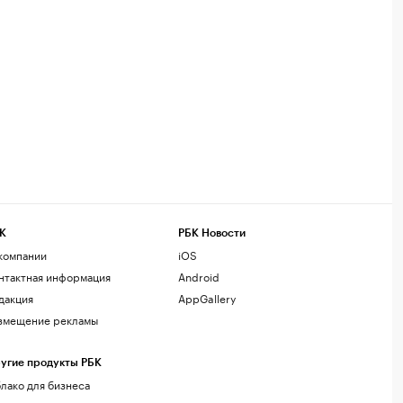
К
РБК Новости
компании
iOS
нтактная информация
Android
дакция
AppGallery
змещение рекламы
угие продукты РБК
лако для бизнеса