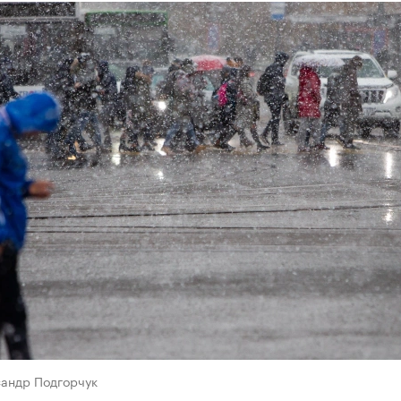
сандр Подгорчук