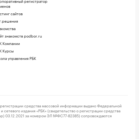
рпоративный регистратор
менов
стинг сайтов
г.решения
акомства
йт знакомств podbor.ru
К Компании
К Курсы
ола управления РБК
регистрации средства массовой информации выдано Федеральной
и сетевого издания «РБК» (свидетельство о регистрации средства
ор) 03.12.2021 за номером ЭЛ №ФС77-82385) сопровождаются