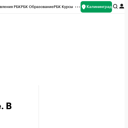
Калининград
вления РБК
РБК Образование
РБК Курсы
рейтинги
Франшизы
Газета
ок наличной валюты
. В