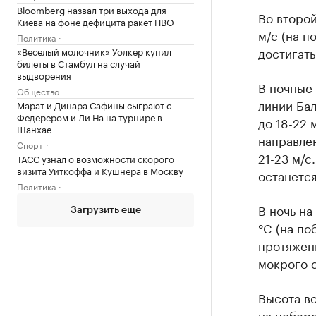
Bloomberg назвал три выхода для
Во второй
Киева на фоне дефицита ракет ПВО
м/с (на п
Политика
достигать
«Веселый молочник» Уолкер купил
билеты в Стамбул на случай
выдворения
В ночные 
Общество
линии Ба
Марат и Динара Сафины сыграют с
Федерером и Ли На на турнире в
до 18-22 
Шанхае
направлен
Спорт
21-23 м/с
ТАСС узнал о возможности скорого
визита Уиткоффа и Кушнера в Москву
останется
Политика
В ночь на
Загрузить еще
°C (на поб
протяжен
мокрого с
Высота во
на побере