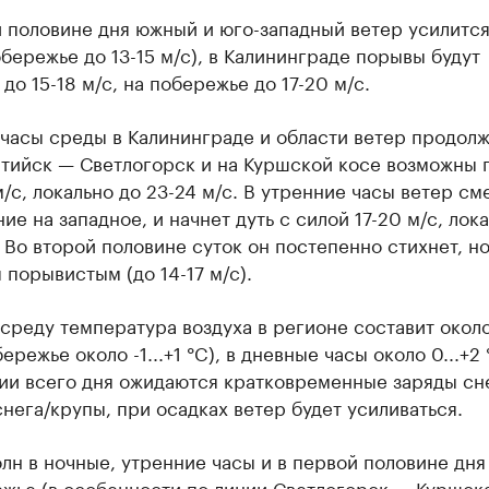
 половине дня южный и юго-западный ветер усилится
обережье до 13-15 м/с), в Калининграде порывы будут
 до 15-18 м/с, на побережье до 17-20 м/с.
часы среды в Калининграде и области ветер продолж
лтийск — Светлогорск и на Куршской косе возможны
м/с, локально до 23-24 м/с. В утренние часы ветер см
ие на западное, и начнет дуть с силой 17-20 м/с, лок
. Во второй половине суток он постепенно стихнет, н
 порывистым (до 14-17 м/с).
 среду температура воздуха в регионе составит около 
ережье около -1...+1 °C), в дневные часы около 0...+2 
ии всего дня ожидаются кратковременные заряды сн
нега/крупы, при осадках ветер будет усиливаться.
лн в ночные, утренние часы и в первой половине дн
жье (в особенности по линии Светлогорск — Куршска