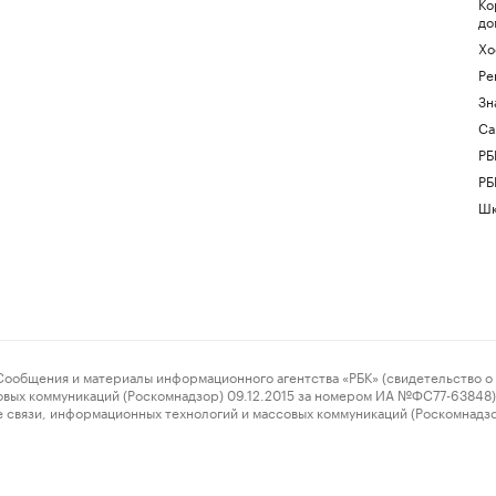
Ко
до
Хо
Ре
Зн
Са
РБ
РБ
Шк
ения и материалы информационного агентства «РБК» (свидетельство о 
овых коммуникаций (Роскомнадзор) 09.12.2015 за номером ИА №ФС77-63848) 
 связи, информационных технологий и массовых коммуникаций (Роскомнадз