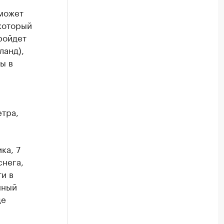
 может
 который
ройдет
ланд),
ы в
тра,
ка, 7
снега,
и в
нный
де