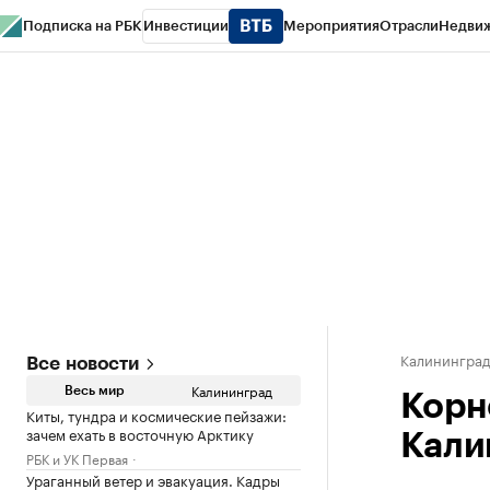
Подписка на РБК
Инвестиции
Мероприятия
Отрасли
Недви
РБК Life
Тренды
Визионеры
Национальные проекты
Город
Стиль
Кр
Спецпроекты СПб
Конференции СПб
Спецпроекты
Проверка конт
Калинингра
Все новости
Калининград
Весь мир
Корн
Киты, тундра и космические пейзажи:
зачем ехать в восточную Арктику
Кали
РБК и УК Первая
Ураганный ветер и эвакуация. Кадры