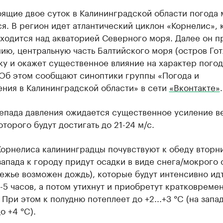
ящие двое суток в Калининградской области погода
я. В регион идет атлантический циклон «Корнелис»,
ходится над акваторией Северного моря. Далее он п
ию, центральную часть Балтийского моря (остров Гот
у и окажет существенное влияние на характер погод
 Об этом сообщают синоптики группы «Погода и
ения в Калининградской области» в сети
«Вконтакте»
.
епада давления ожидается существенное усиление ве
торого будут достигать до 21-24 м/с.
орнелиса калининградцы почувствуют к обеду вторни
запада к городу придут осадки в виде снега/мокрого 
ежье возможен дождь), которые будут интенсивно идт
-5 часов, а потом утихнут и приобретут кратковреме
 При этом к полудню потеплеет до +2...+3 °C (на запа
о +4 °C).