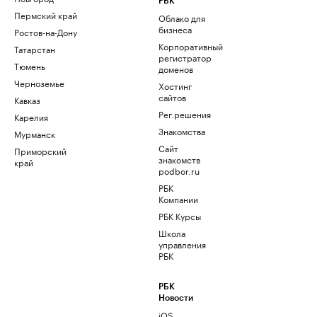
РБК
Пермский край
Облако для
бизнеса
Ростов-на-Дону
Корпоративный
Татарстан
регистратор
Тюмень
доменов
Черноземье
Хостинг
сайтов
Кавказ
Рег.решения
Карелия
Знакомства
Мурманск
Сайт
Приморский
знакомств
край
podbor.ru
РБК
Компании
РБК Курсы
Школа
управления
РБК
РБК
Новости
iOS