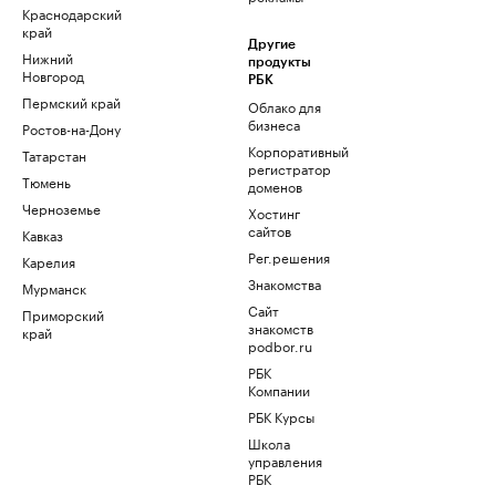
Краснодарский
край
Другие
Нижний
продукты
Новгород
РБК
Пермский край
Облако для
бизнеса
Ростов-на-Дону
Корпоративный
Татарстан
регистратор
Тюмень
доменов
Черноземье
Хостинг
сайтов
Кавказ
Рег.решения
Карелия
Знакомства
Мурманск
Сайт
Приморский
знакомств
край
podbor.ru
РБК
Компании
РБК Курсы
Школа
управления
РБК