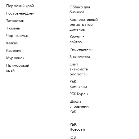
Пермский край
Облако для
бизнеса
Ростов-на-Дону
Корпоративный
Татарстан
регистратор
Тюмень
доменов
Черноземье
Хостинг
сайтов
Кавказ
Рег.решения
Карелия
Знакомства
Мурманск
Сайт
Приморский
знакомств
край
podbor.ru
РБК
Компании
РБК Курсы
Школа
управления
РБК
РБК
Новости
iOS