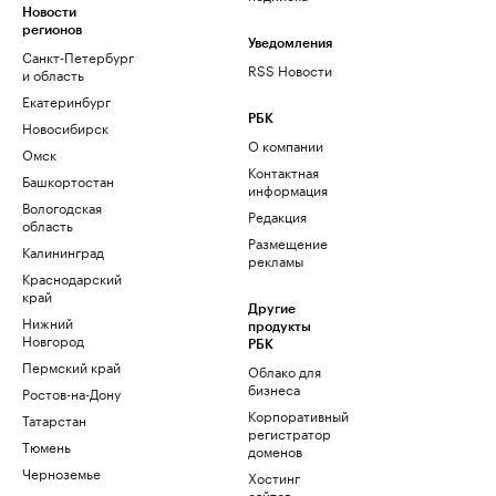
Новости
регионов
Уведомления
Санкт-Петербург
RSS Новости
и область
Екатеринбург
РБК
Новосибирск
О компании
Омск
Контактная
Башкортостан
информация
Вологодская
Редакция
область
Размещение
Калининград
рекламы
Краснодарский
край
Другие
Нижний
продукты
Новгород
РБК
Пермский край
Облако для
бизнеса
Ростов-на-Дону
Корпоративный
Татарстан
регистратор
Тюмень
доменов
Черноземье
Хостинг
сайтов