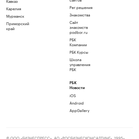
Кавказ
Рег.решения
Карелия
Знакомства
Мурманск
Сайт
Приморский
знакомств
край
podbor.ru
РБК
Компании
РБК Курсы
Школа
управления
РБК
РБК
Новости
iOS
Android
AppGallery
© ООО «БИЗНЕСПРЕСС», АО «РОСБИЗНЕСКОНСАЛТИНГ», 1995–