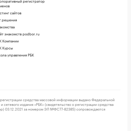
рпоративный регистратор
менов
стинг сайтов
г.решения
акомства
йт знакомств podbor.ru
К Компании
К Курсы
ола управления РБК
регистрации средства массовой информации выдано Федеральной
и сетевого издания «РБК» (свидетельство о регистрации средства
ор) 03.12.2021 за номером ЭЛ №ФС77-82385) сопровождаются