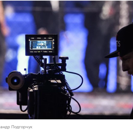
сандр Подгорчук