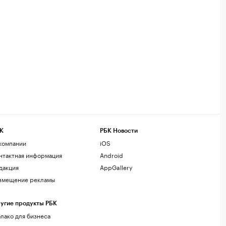
К
РБК Новости
компании
iOS
нтактная информация
Android
дакция
AppGallery
змещение рекламы
угие продукты РБК
лако для бизнеса