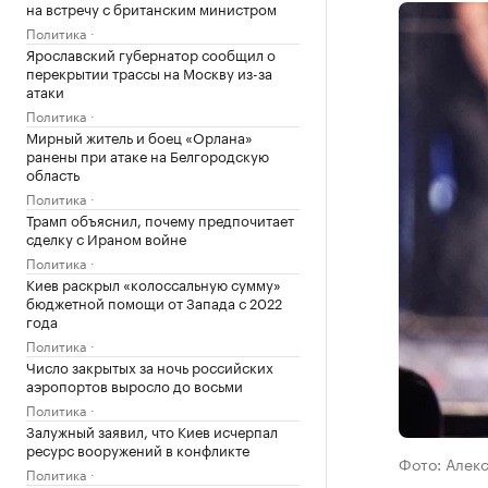
на встречу с британским министром
Политика
Ярославский губернатор сообщил о
перекрытии трассы на Москву из-за
атаки
Политика
Мирный житель и боец «Орлана»
ранены при атаке на Белгородскую
область
Политика
Трамп объяснил, почему предпочитает
сделку с Ираном войне
Политика
Киев раскрыл «колоссальную сумму»
бюджетной помощи от Запада с 2022
года
Политика
Число закрытых за ночь российских
аэропортов выросло до восьми
Политика
Залужный заявил, что Киев исчерпал
ресурс вооружений в конфликте
Фото: Алек
Политика