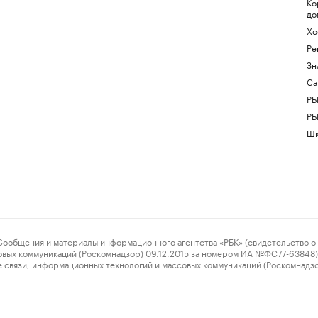
Ко
до
Хо
Ре
Зн
Са
РБ
РБ
Шк
ения и материалы информационного агентства «РБК» (свидетельство о 
овых коммуникаций (Роскомнадзор) 09.12.2015 за номером ИА №ФС77-63848) 
 связи, информационных технологий и массовых коммуникаций (Роскомнадз