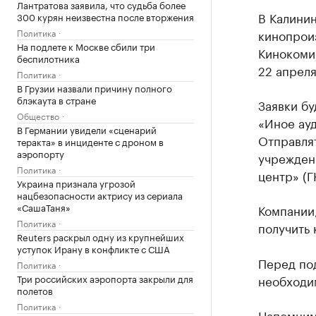
Лантратова заявила, что судьба более
В Калинин
300 курян неизвестна после вторжения
кинопрои
Политика
На подлете к Москве сбили три
Кинокомис
беспилотника
22 апреля
Политика
В Грузии назвали причину полного
блэкаута в стране
Заявки б
Общество
«Иное ауд
В Германии увидели «сценарий
Отправля
теракта» в инциденте с дроном в
аэропорту
учрежден
Политика
центр» (Г
Украина признала угрозой
нацбезопасности актрису из сериала
«СашаТаня»
Компании
Политика
получить 
Reuters раскрыл одну из крупнейших
уступок Ирану в конфликте с США
Перед под
Политика
необходи
Три российских аэропорта закрыли для
полетов
Политика
Напомним