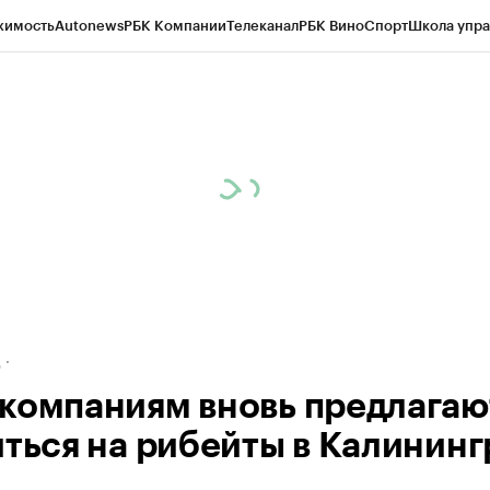
жимость
Autonews
РБК Компании
Телеканал
РБК Вино
Спорт
Школа упра
ипто
РБК Бизнес-среда
Дискуссионный клуб
Исследования
Кредитные 
рагентов
Политика
Экономика
Бизнес
Технологии и медиа
Финансы
Рын
д
компаниям вновь предлагаю
иться на рибейты в Калининг