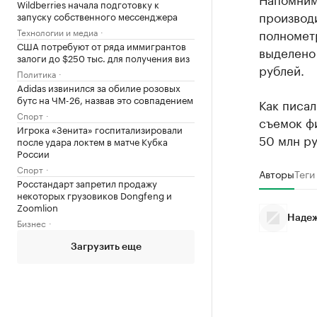
Wildberries начала подготовку к
производ
запуску собственного мессенджера
полнометр
Технологии и медиа
США потребуют от ряда иммигрантов
выделено 
залоги до $250 тыс. для получения виз
рублей.
Политика
Adidas извинился за обилие розовых
бутс на ЧМ-26, назвав это совпадением
Как писал
Спорт
съемок фи
Игрока «Зенита» госпитализировали
50 млн ру
после удара локтем в матче Кубка
России
Спорт
Авторы
Теги
Росстандарт запретил продажу
некоторых грузовиков Dongfeng и
Zoomlion
Надеж
Бизнес
Загрузить еще