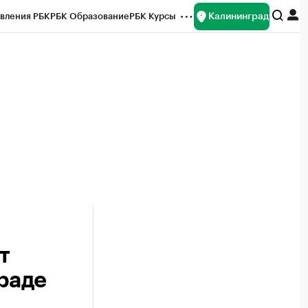
Калининград
вления РБК
РБК Образование
РБК Курсы
рейтинги
Франшизы
Газета
ок наличной валюты
т
раде