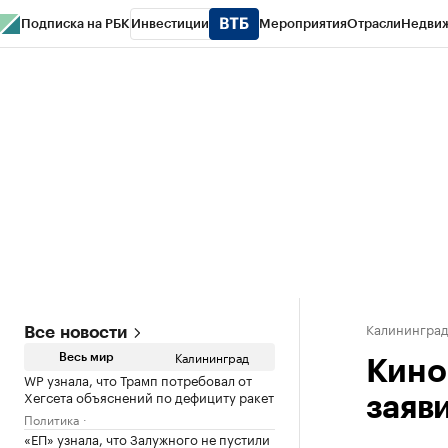
Подписка на РБК
Инвестиции
Мероприятия
Отрасли
Недви
РБК Life
Тренды
Визионеры
Национальные проекты
Город
Стиль
Кр
Спецпроекты СПб
Конференции СПб
Спецпроекты
Проверка конт
Калинингра
Все новости
Калининград
Весь мир
Кино
WP узнала, что Трамп потребовал от
Хегсета объяснений по дефициту ракет
заяв
Политика
«ЕП» узнала, что Залужного не пустили