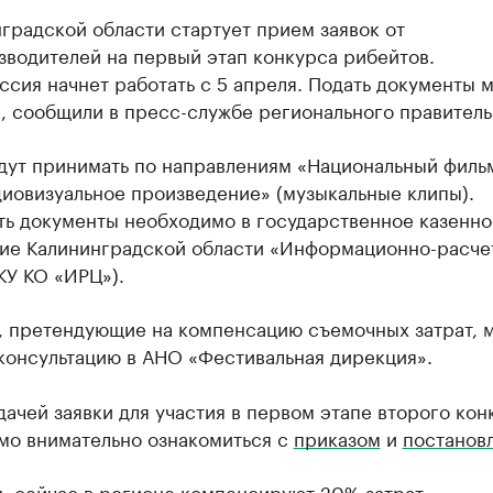
градской области стартует прием заявок от
зводителей на первый этап конкурса рибейтов.
сия начнет работать с 5 апреля. Подать документы 
, сообщили в пресс-службе регионального правитель
удут принимать по направлениям «Национальный филь
иовизуальное произведение» (музыкальные клипы).
ть документы необходимо в государственное казенно
ие Калининградской области «Информационно-расче
КУ КО «ИРЦ»).
, претендующие на компенсацию съемочных затрат, 
консультацию в АНО «Фестивальная дирекция».
ачей заявки для участия в первом этапе второго кон
мо внимательно ознакомиться с
приказом
и
постанов
, сейчас в регионе компенсируют 20% затрат