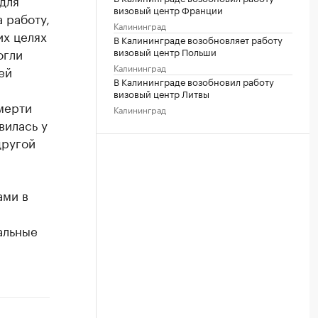
для
визовый центр Франции
 работу,
Калининград
их целях
В Калининграде возобновляет работу
визовый центр Польши
огли
Калининград
ей
В Калининграде возобновил работу
визовый центр Литвы
мерти
Калининград
вилась у
другой
ами в
альные