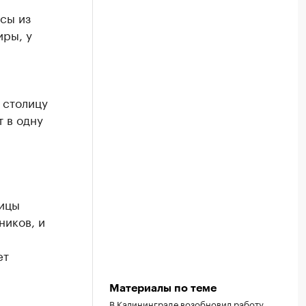
сы из
иры, у
 столицу
т в одну
ницы
ников, и
ет
Материалы по теме
В Калининграде возобновил работу