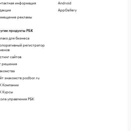
нтактная информация
Android
дакция
AppGallery
змещение рекламы
угие продукты РБК
лако для бизнеса
рпоративный регистратор
менов
стинг сайтов
г.решения
акомства
йт знакомств podbor.ru
К Компании
К Курсы
ола управления РБК