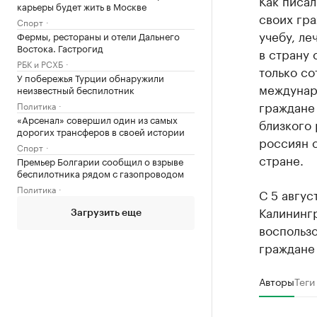
Как писал
карьеры будет жить в Москве
своих гра
Спорт
учебу, ле
Фермы, рестораны и отели Дальнего
Востока. Гастрогид
в страну 
РБК и РСХБ
только со
У побережья Турции обнаружили
междунар
неизвестный беспилотник
граждане 
Политика
«Арсенал» совершил один из самых
близкого 
дорогих трансферов в своей истории
россиян с
Спорт
стране.
Премьер Болгарии сообщил о взрыве
беспилотника рядом с газопроводом
Политика
С 5 авгус
Калинингр
Загрузить еще
воспользо
граждане
Авторы
Теги