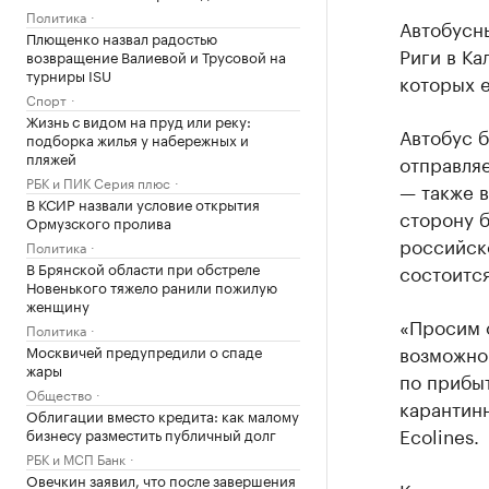
Политика
Автобусны
Плющенко назвал радостью
Риги в Ка
возвращение Валиевой и Трусовой на
турниры ISU
которых е
Спорт
Жизнь с видом на пруд или реку:
Автобус б
подборка жилья у набережных и
пляжей
отправляе
РБК и ПИК Серия плюс
— также в
В КСИР назвали условие открытия
сторону б
Ормузского пролива
российск
Политика
В Брянской области при обстреле
состоится
Новенького тяжело ранили пожилую
женщину
«Просим о
Политика
возможно
Москвичей предупредили о спаде
жары
по прибы
Общество
карантин
Облигации вместо кредита: как малому
Ecolines.
бизнесу разместить публичный долг
РБК и МСП Банк
Овечкин заявил, что после завершения