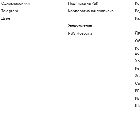
Одноклассники
Подписка на РБК
Ко
Telegram
Корпоративная подписка
Ре
Дзен
Ра
Уведомления
RSS Новости
Др
Об
Ко
до
Хо
Ре
Зн
Са
РБ
РБ
Шк