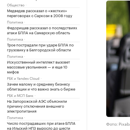
Общество
Медведев рассказал о «жестких»
переговорах с Саркози в 2008 году
Политика
Федорищев рассказал о последствиях
атаки БПЛА на Самарскую область
Политика
Трое пострадали при ударе БПЛА по
грузовику в Белгородской области
Политика
Искусственный интеллект вызовет
массовые увольнения — и еще 10
мифов
РБК и Yandex Cloud
Зачем малому и среднему бизнесу
облигации и что важно знать о бирже
РБК и МСП Банк
На Запорожской АЭС объяснили
причину отключения внешнего
электропитания
Политика
Число пострадавших при атаке БПЛА
Фото: Pixab
на Ильский НПЗ выросло до шести