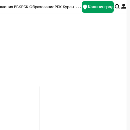
Калининград
вления РБК
РБК Образование
РБК Курсы
рейтинги
Франшизы
Газета
ок наличной валюты