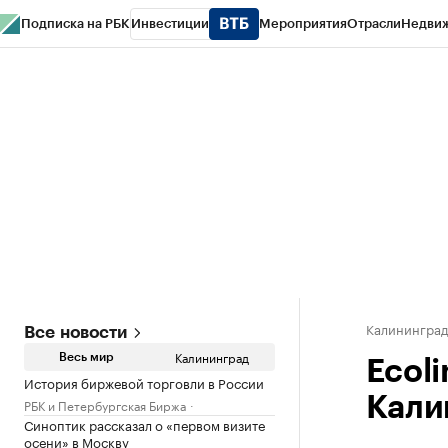
Подписка на РБК
Инвестиции
Мероприятия
Отрасли
Недви
РБК Life
Тренды
Визионеры
Национальные проекты
Город
Стиль
Кр
Спецпроекты СПб
Конференции СПб
Спецпроекты
Проверка конт
Калинингра
Все новости
Калининград
Весь мир
Ecol
История биржевой торговли в России
Кали
РБК и Петербургская Биржа
Синоптик рассказал о «первом визите
осени» в Москву