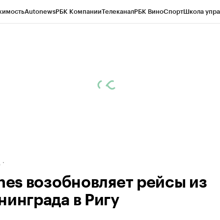
жимость
Autonews
РБК Компании
Телеканал
РБК Вино
Спорт
Школа упра
ипто
РБК Бизнес-среда
Дискуссионный клуб
Исследования
Кредитные 
рагентов
Политика
Экономика
Бизнес
Технологии и медиа
Финансы
Рын
д
ines возобновляет рейсы из
нинграда в Ригу