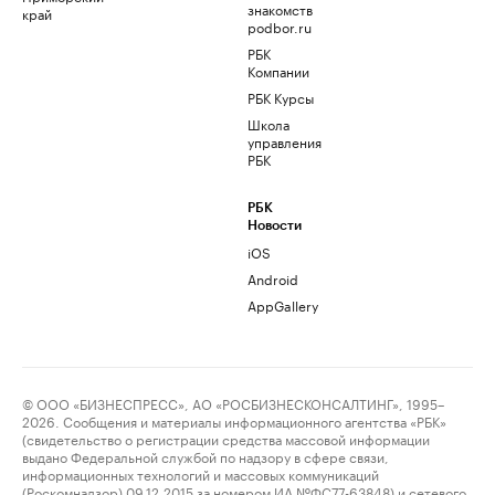
знакомств
край
podbor.ru
РБК
Компании
РБК Курсы
Школа
управления
РБК
РБК
Новости
iOS
Android
AppGallery
© ООО «БИЗНЕСПРЕСС», АО «РОСБИЗНЕСКОНСАЛТИНГ», 1995–
2026. Сообщения и материалы информационного агентства «РБК»
(свидетельство о регистрации средства массовой информации
выдано Федеральной службой по надзору в сфере связи,
информационных технологий и массовых коммуникаций
(Роскомнадзор) 09.12.2015 за номером ИА №ФС77-63848) и сетевого