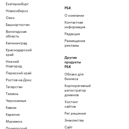
Екатеринбург
РБК
Новосибирск
О компании
Омск
Контактная
Башкортостан
информация
Вологодская
Редакция
область
Размещение
Калининград
рекламы
Краснодарский
край
Другие
Нижний
продукты
Новгород
РБК
Пермский край
Облако для
бизнеса
Ростов-на-Дону
Корпоративный
Татарстан
регистратор
Тюмень
доменов
Черноземье
Хостинг
сайтов
Кавказ
Рег.решения
Карелия
Знакомства
Мурманск
Сайт
Приморский