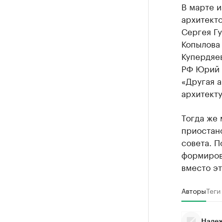
В марте и
архитект
Сергея Гу
Копылова
Купердяев
РФ Юрий 
«Другая 
архитект
Тогда же
приостан
совета. П
формирова
вместо э
Авторы
Теги
Надеж