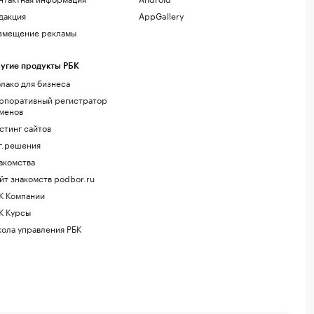
дакция
AppGallery
змещение рекламы
угие продукты РБК
лако для бизнеса
рпоративный регистратор
менов
стинг сайтов
г.решения
акомства
йт знакомств podbor.ru
К Компании
К Курсы
ола управления РБК