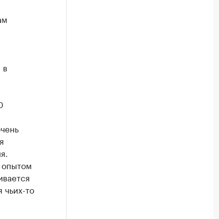
ам
 в
0
очень
я
я.
 опытом
ивается
 чьих-то