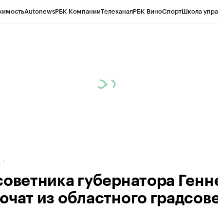
жимость
Autonews
РБК Компании
Телеканал
РБК Вино
Спорт
Школа упра
ипто
РБК Бизнес-среда
Дискуссионный клуб
Исследования
Кредитные 
рагентов
Политика
Экономика
Бизнес
Технологии и медиа
Финансы
Рын
д
советника губернатора Генн
ючат из областного градсов