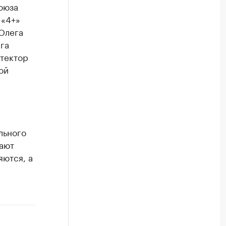
оюза
 «4+»
Олега
га
итектор
ой
льного
гают
яются, а