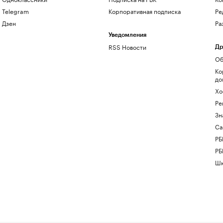
Telegram
Корпоративная подписка
Ре
Дзен
Ра
Уведомления
RSS Новости
Др
Об
Ко
до
Хо
Ре
Зн
Са
РБ
РБ
Шк