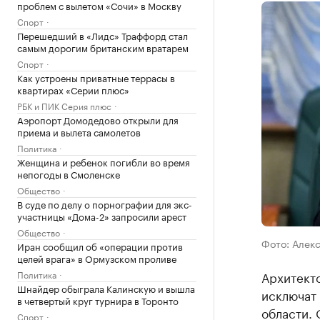
проблем с вылетом «Сочи» в Москву
Спорт
Перешедший в «Лидс» Траффорд стал
самым дорогим британским вратарем
Спорт
Как устроены приватные террасы в
квартирах «Серии плюс»
РБК и ПИК Серия плюс
Аэропорт Домодедово открыли для
приема и вылета самолетов
Политика
Женщина и ребенок погибли во время
непогоды в Смоленске
Общество
В суде по делу о порнографии для экс-
участницы «Дома-2» запросили арест
Общество
Фото: Алек
Иран сообщил об «операции против
целей врага» в Ормузском проливе
Политика
Архитект
Шнайдер обыграла Калинскую и вышла
исключат 
в четвертый круг турнира в Торонто
области. 
Спорт