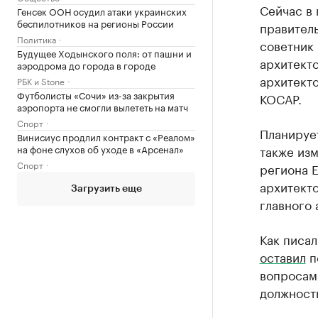
Сейчас в 
Генсек ООН осудил атаки украинских
беспилотников на регионы России
правитель
Политика
советник 
Будущее Ходынского поля: от пашни и
архитекто
аэродрома до города в городе
архитекто
РБК и Stone
Футболисты «Сочи» из-за закрытия
КОСАР.
аэропорта не смогли вылететь на матч
Спорт
Планирует
Винисиус продлил контракт с «Реалом»
на фоне слухов об уходе в «Арсенал»
также изм
Спорт
региона 
архитекто
Загрузить еще
главного 
Как писал
оставил
п
вопросам 
должность