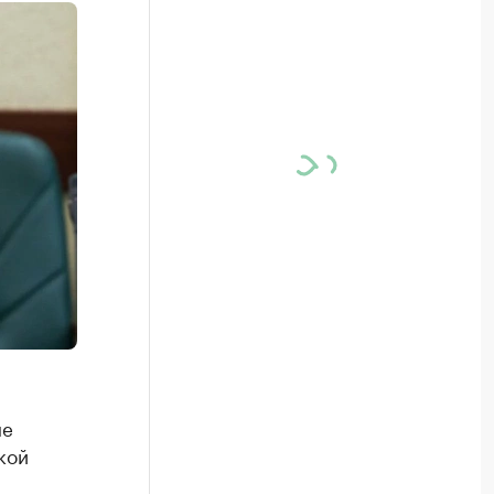
не
кой