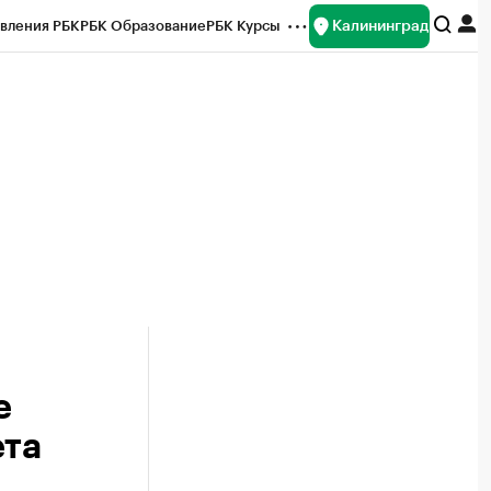
Калининград
вления РБК
РБК Образование
РБК Курсы
рейтинги
Франшизы
Газета
ок наличной валюты
е
ета