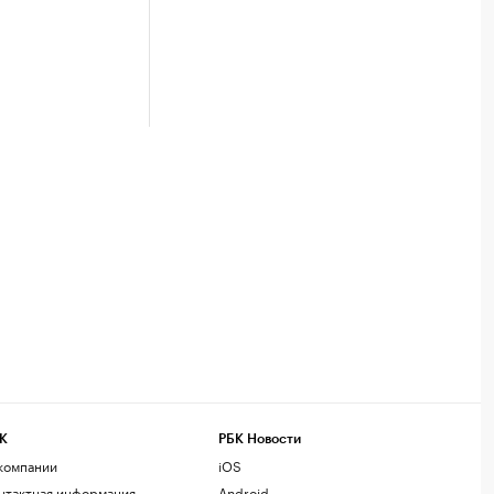
К
РБК Новости
компании
iOS
нтактная информация
Android