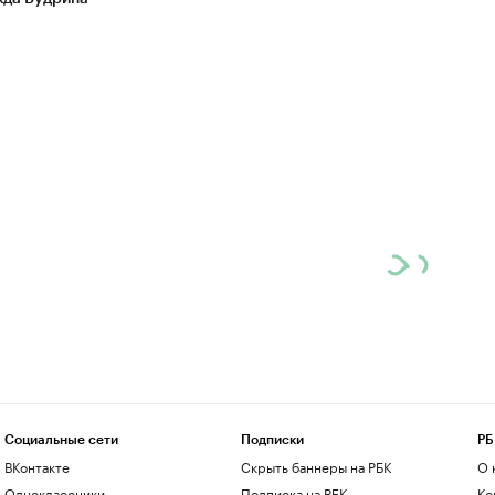
Социальные сети
Подписки
РБ
ВКонтакте
Скрыть баннеры на РБК
О 
Одноклассники
Подписка на РБК
Ко