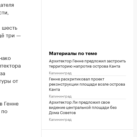
дателя
сти,
и шесть
щё три —
Материалы по теме
нако
Архитектор Генне предложил застроить
итектора
территорию напротив острова Канта
за
Калининград
Генне раскритиковал проект
туры от
реконструкции площади возле острова
Канта
Калининград
Архитектор Ли предложил свое
в Генне
видение центральной площади без
 по
Дома Советов
Калининград