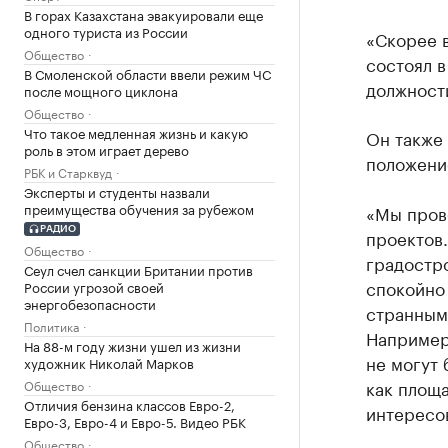
В горах Казахстана эвакуировали еще
одного туриста из России
«Скорее в
Общество
состоял в
В Смоленской области ввели режим ЧС
должности
после мощного циклона
Общество
Что такое медленная жизнь и какую
Он также 
роль в этом играет дерево
положени
РБК и Старквуд
Эксперты и студенты назвали
преимущества обучения за рубежом
«Мы пров
РАДИО
проектов.
Общество
градостро
Сеул счел санкции Британии против
спокойно 
России угрозой своей
энергобезопасности
странным,
Политика
Например
На 88-м году жизни ушел из жизни
не могут 
художник Николай Марков
как площа
Общество
Отличия бензина классов Евро-2,
интересов
Евро-3, Евро-4 и Евро-5. Видео РБК
Общество