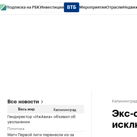
Подписка на РБК
Инвестиции
Мероприятия
Отрасли
Недви
РБК Life
Тренды
Визионеры
Национальные проекты
Город
Стиль
Кр
Спецпроекты СПб
Конференции СПб
Спецпроекты
Проверка конт
Калинингра
Все новости
Калининград
Весь мир
Экс-
Гендиректор «ИжАвиа» объявил об
увольнении
искл
Политика
Матч Первой лиги перенесли из-за