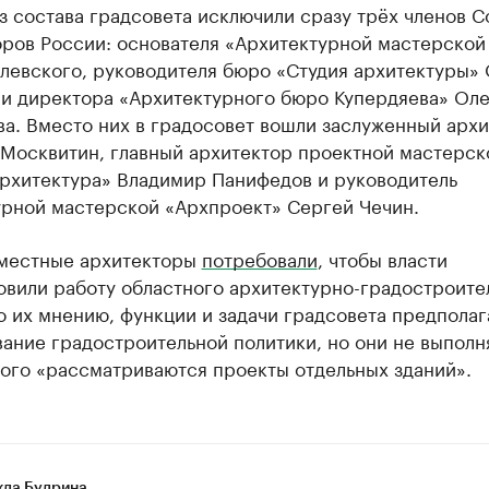
з состава градсовета исключили сразу трёх членов С
оров России: основателя «Архитектурной мастерской
левского, руководителя бюро «Студия архитектуры» 
 и директора «Архитектурного бюро Купердяева» Оле
а. Вместо них в градосовет вошли заслуженный арх
Москвитин, главный архитектор проектной мастерск
архитектура» Владимир Панифедов и руководитель
урной мастерской «Архпроект» Сергей Чечин.
 местные архитекторы
потребовали
, чтобы власти
овили работу областного архитектурно-градостроите
о их мнению, функции и задачи градсовета предпола
ние градостроительной политики, но они не выполн
того «рассматриваются проекты отдельных зданий».
да Будрина