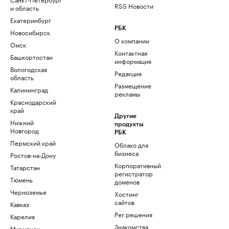
RSS Новости
и область
Екатеринбург
РБК
Новосибирск
О компании
Омск
Контактная
Башкортостан
информация
Вологодская
Редакция
область
Размещение
Калининград
рекламы
Краснодарский
край
Другие
Нижний
продукты
Новгород
РБК
Пермский край
Облако для
бизнеса
Ростов-на-Дону
Корпоративный
Татарстан
регистратор
Тюмень
доменов
Черноземье
Хостинг
сайтов
Кавказ
Рег.решения
Карелия
Знакомства
Мурманск