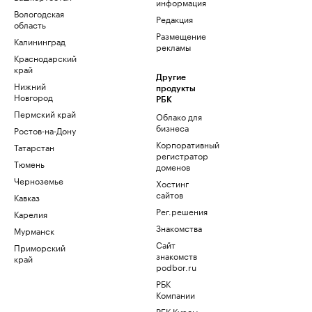
информация
Вологодская
Редакция
область
Размещение
Калининград
рекламы
Краснодарский
край
Другие
Нижний
продукты
Новгород
РБК
Пермский край
Облако для
бизнеса
Ростов-на-Дону
Корпоративный
Татарстан
регистратор
Тюмень
доменов
Черноземье
Хостинг
сайтов
Кавказ
Рег.решения
Карелия
Знакомства
Мурманск
Сайт
Приморский
знакомств
край
podbor.ru
РБК
Компании
РБК Курсы