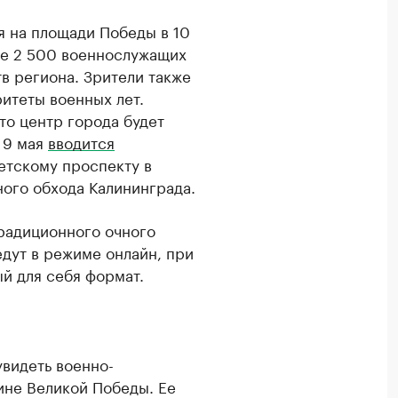
я на площади Победы в 10
ее 2 500 военнослужащих
в региона. Зрители также
ритеты военных лет.
то центр города будет
в 9 мая
вводится
етскому проспекту в
ого обхода Калининграда.
 традиционного очного
дут в режиме онлайн, при
й для себя формат.
увидеть военно-
ине Великой Победы. Ее