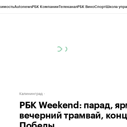
жимость
Autonews
РБК Компании
Телеканал
РБК Вино
Спорт
Школа упра
ипто
РБК Бизнес-среда
Дискуссионный клуб
Исследования
Кредитные 
рагентов
Политика
Экономика
Бизнес
Технологии и медиа
Финансы
Рын
Калининград
РБК Weekend: парад, яр
вечерний трамвай, конц
Победы