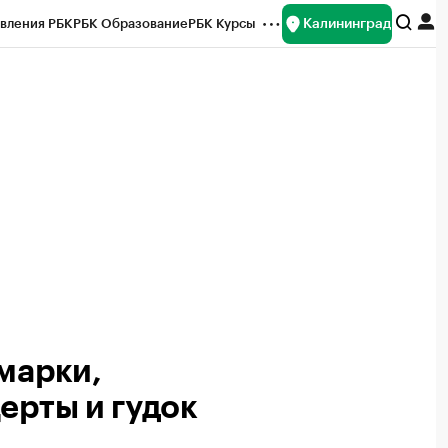
Калининград
вления РБК
РБК Образование
РБК Курсы
рейтинги
Франшизы
Газета
ок наличной валюты
марки,
ерты и гудок