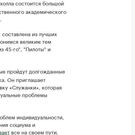
 холла состоится большой
ственного академического
.
 составлена из лучших
лонимся великим тем
з 45-го", "Пилоты" и
ые пройдут долгожданные
ка. Он приглашает
вку «Служанки», которая
туальные проблемы
облем индивидуальности,
яния социума и
вает
все на своем пути.