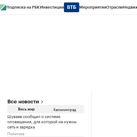
Подписка на РБК
Инвестиции
Мероприятия
Отрасли
Недви
РБК Life
Тренды
Визионеры
Национальные проекты
Город
Стиль
Кр
Спецпроекты СПб
Конференции СПб
Спецпроекты
Проверка конт
Все новости
Калининград
Весь мир
Шуваев сообщил о системе
оповещения, для которой не нужны
сеть и зарядка
Политика