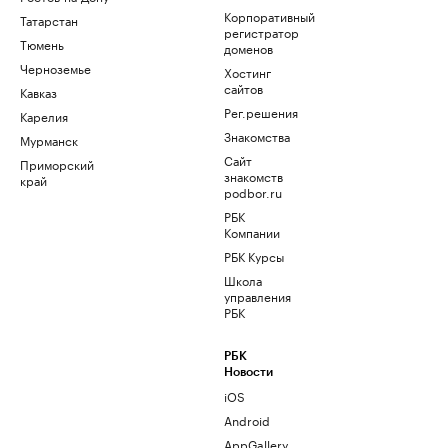
Корпоративный
Татарстан
регистратор
Тюмень
доменов
Черноземье
Хостинг
сайтов
Кавказ
Рег.решения
Карелия
Знакомства
Мурманск
Сайт
Приморский
знакомств
край
podbor.ru
РБК
Компании
РБК Курсы
Школа
управления
РБК
РБК
Новости
iOS
Android
AppGallery