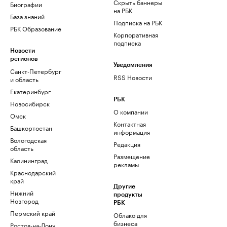
Скрыть баннеры
Биографии
на РБК
База знаний
Подписка на РБК
РБК Образование
Корпоративная
подписка
Новости
регионов
Уведомления
Санкт-Петербург
RSS Новости
и область
Екатеринбург
РБК
Новосибирск
О компании
Омск
Контактная
Башкортостан
информация
Вологодская
Редакция
область
Размещение
Калининград
рекламы
Краснодарский
край
Другие
Нижний
продукты
Новгород
РБК
Пермский край
Облако для
бизнеса
Ростов-на-Дону