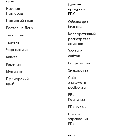
край
Другие
Нижний
продукты
Новгород
РБК
Пермский край
Облако для
бизнеса
Ростов-на-Дону
Корпоративный
Татарстан
регистратор
Тюмень
доменов
Черноземье
Хостинг
сайтов
Кавказ
Рег.решения
Карелия
Знакомства
Мурманск
Сайт
Приморский
знакомств
край
podbor.ru
РБК
Компании
РБК Курсы
Школа
управления
РБК