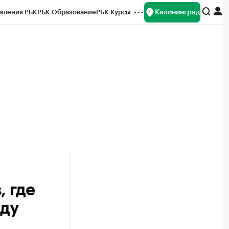
Калининград
вления РБК
РБК Образование
РБК Курсы
рейтинги
Франшизы
Газета
ок наличной валюты
, где
оду