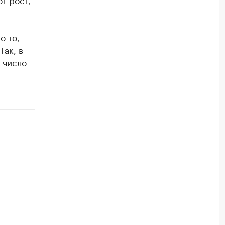
о то,
Так, в
 число