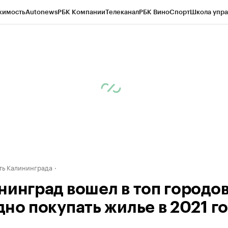
жимость
Autonews
РБК Компании
Телеканал
РБК Вино
Спорт
Школа упра
ипто
РБК Бизнес-среда
Дискуссионный клуб
Исследования
Кредитные 
рагентов
Политика
Экономика
Бизнес
Технологии и медиа
Финансы
Рын
ь Калининграда
нинград вошел в топ городов
дно покупать жилье в 2021 г