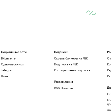
Социальные сети
Подписки
РБ
ВКонтакте
Скрыть баннеры на РБК
О 
Одноклассники
Подписка на РБК
Ко
Telegram
Корпоративная подписка
Ре
Дзен
Ра
Уведомления
RSS Новости
Др
Об
Ко
до
Хо