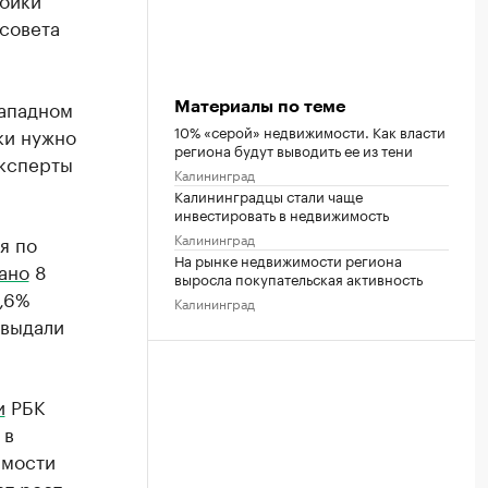
 совета
западном
Материалы по теме
10% «серой» недвижимости. Как власти
ки нужно
региона будут выводить ее из тени
Эксперты
Калининград
Калининградцы стали чаще
инвестировать в недвижимость
Калининград
я по
На рынке недвижимости региона
ано
8
выросла покупательская активность
5,6%
Калининград
 выдали
и
РБК
 в
имости
т рост,