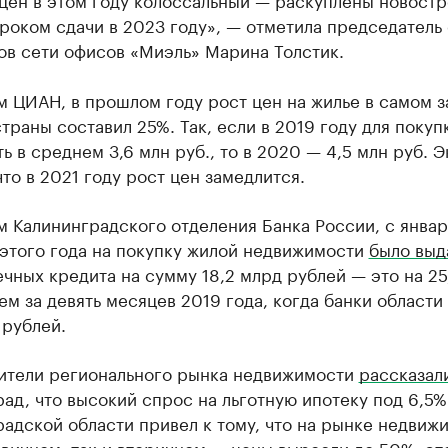
роком сдачи в 2023 году», — отметила председатель
ов сети офисов «Миэль» Марина Толстик.
м ЦИАН, в прошлом году рост цен на жилье в самом 
траны составил 25%. Так, если в 2019 году для покуп
ь в среднем 3,6 млн руб., то в 2020 — 4,5 млн руб. 
что в 2021 году рост цен замедлится.
 Калининградского отделения Банка России, с январ
 этого года на покупку жилой недвижимости
было выд
чных кредита на сумму 18,2 млрд рублей — это на 2
ем за девять месяцев 2019 года, когда банки области
 рублей.
ители регионального рынка недвижимости
рассказал
ад, что высокий спрос на льготную ипотеку под 6,5%
адской области привел к тому, что на рынке недвиж
вичном, так и вторичном — цены выросли до 50%, это