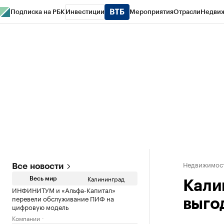
Подписка на РБК
Инвестиции
Мероприятия
Отрасли
Недви
РБК Life
Тренды
Визионеры
Национальные проекты
Город
Стиль
Кр
Спецпроекты СПб
Конференции СПб
Спецпроекты
Проверка конт
Недвижимост
Все новости
Калининград
Весь мир
Кали
ИНФИНИТУМ и «Альфа-Капитал»
перевели обслуживание ПИФ на
выго
цифровую модель
Компании