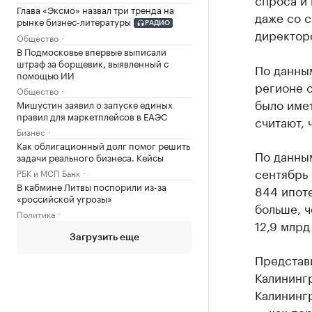
Глава «Эксмо» назвал три тренда на
даже со с
рынке бизнес-литературы
РАДИО
директор
Общество
В Подмосковье впервые выписали
штраф за борщевик, выявленный с
По данны
помощью ИИ
регионе с
Общество
было имет
Мишустин заявил о запуске единых
правил для маркетплейсов в ЕАЭС
считают, 
Бизнес
Как облигационный долг помог решить
По данным
задачи реального бизнеса. Кейсы
сентябрь
РБК и МСП Банк
В кабмине Литвы поспорили из-за
844 ипоте
«российской угрозы»
больше, ч
Политика
12,9 млрд
Загрузить еще
Представ
Калинингр
Калинингр
— как пер