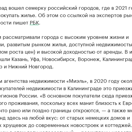
ад вошел семерку российский городов, где в 2021 г
окупать жилье. Об этом со ссылкой на экспертов ры
ости пишет
РБК
.
и рассматривали города с высоким уровнем жизни и
ми, развитым рынком жилья, доступной недвижимость
ом роста цен) и высокой доходностью от аренды. В 
шли Казань, Уфа, Новосибирск, Воронеж, Калинингра
р и Нижний Новгород.
 агентства недвижимости «Миэль», в 2020 году окол
окупателей недвижимости в Калининграде это приезж
егионов России. «В основном покупатели сюда приез
го проживания, поскольку всех манит близость к Евр
что рано или поздно границы откроются, — а также м
д здесь на любой вкус: от старых немецких домов и
х хрущевок до современных новостроек и коттеджей.
цен в этом году колоссальный — раскуплены новост