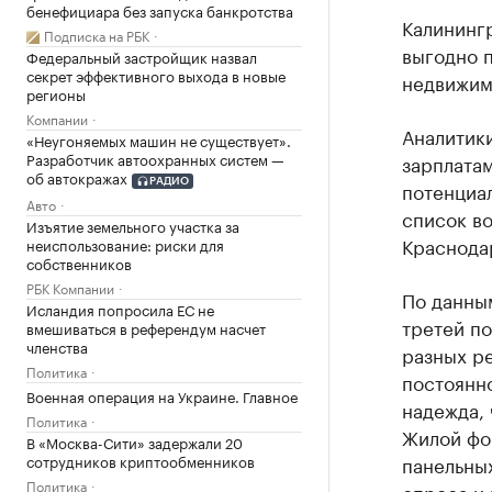
бенефициара без запуска банкротства
Калинингр
Подписка на РБК
выгодно п
Федеральный застройщик назвал
секрет эффективного выхода в новые
недвижим
регионы
Компании
Аналитик
«Неугоняемых машин не существует».
Разработчик автоохранных систем —
зарплата
об автокражах
РАДИО
потенциал
Авто
список во
Изъятие земельного участка за
Краснода
неиспользование: риски для
собственников
РБК Компании
По данным
Исландия попросила ЕС не
третей п
вмешиваться в референдум насчет
членства
разных р
Политика
постоянно
Военная операция на Украине. Главное
надежда, 
Политика
Жилой фон
В «Москва-Сити» задержали 20
сотрудников криптообменников
панельны
Политика
спроса и 