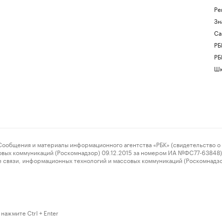
Ре
Зн
Са
РБ
РБ
Шк
ения и материалы информационного агентства «РБК» (свидетельство о 
овых коммуникаций (Роскомнадзор) 09.12.2015 за номером ИА №ФС77-63848) 
 связи, информационных технологий и массовых коммуникаций (Роскомнадз
нажмите Ctrl + Enter