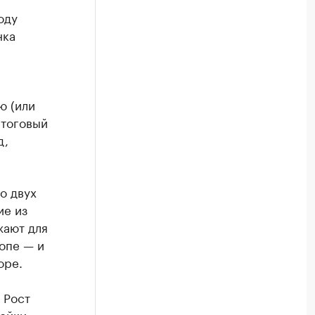
оду
нка
ю (или
итоговый
д,
о двух
ие из
жают для
опе — и
оре.
 Рост
ройки