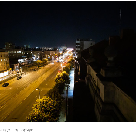
сандр Подгорчук