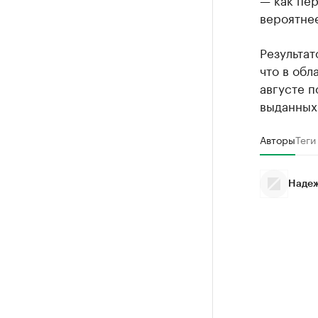
вероятнее
Результат
что в об
августе 
выданных 
Авторы
Теги
Надеж