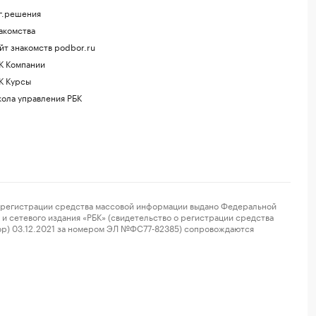
г.решения
акомства
йт знакомств podbor.ru
К Компании
К Курсы
ола управления РБК
регистрации средства массовой информации выдано Федеральной
и сетевого издания «РБК» (свидетельство о регистрации средства
ор) 03.12.2021 за номером ЭЛ №ФС77-82385) сопровождаются