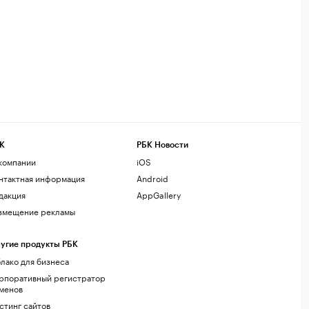
К
РБК Новости
компании
iOS
нтактная информация
Android
дакция
AppGallery
змещение рекламы
угие продукты РБК
лако для бизнеса
рпоративный регистратор
менов
стинг сайтов